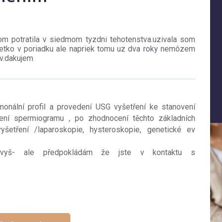
som potratila v siedmom tyzdni tehotenstva.uzivala som
setko v poriadku ale napriek tomu uz dva roky nemôzem
ov.dakujem
monální profil a provedení USG vyšetření ke stanovení
ření spermiogramu , po zhodnocení těchto základních
yšetření /laparoskopie, hysteroskopie, genetické ev
é vyš- ale předpokládám že jste v kontaktu s