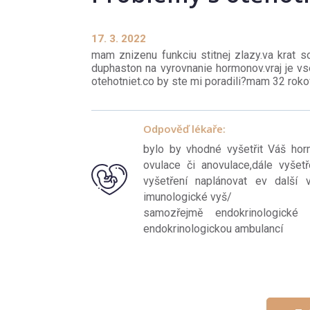
17. 3. 2022
mam znizenu funkciu stitnej zlazy.va krat 
duphaston na vyrovnanie hormonov.vraj je v
otehotniet.co by ste mi poradili?mam 32 rok
Odpověď lékaře:
bylo by vhodné vyšetřit Váš hor
ovulace či anovulace,dále vyšet
vyšetření naplánovat ev další v
imunologické vyš/
samozřejmě endokrinologick
endokrinologickou ambulancí