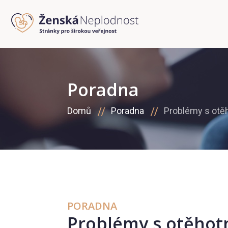
Poradna
Domů
Poradna
Problémy s otě
PORADNA
Problémy s otěho