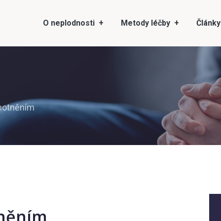
O neplodnosti
Metody léčby
Články
hotněním
tněním