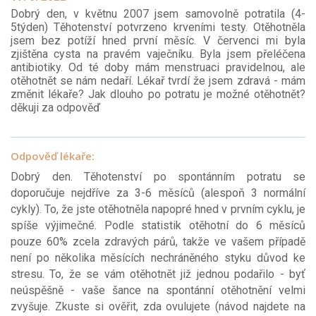
Dobrý den, v květnu 2007 jsem samovolně potratila (4-
5týden) Těhotenství potvrzeno krveními testy. Otěhotněla
jsem bez potíží hned první měsíc. V červenci mi byla
zjištěna cysta na pravém vaječníku. Byla jsem přeléčena
antibiotiky. Od té doby mám menstruaci pravidelnou, ale
otěhotnět se nám nedaří. Lékař tvrdí že jsem zdravá - mám
změnit lékaře? Jak dlouho po potratu je možné otěhotnět?
děkuji za odpověď
Odpověď lékaře:
Dobrý den. Těhotenství po spontánním potratu se
doporučuje nejdříve za 3-6 měsíců (alespoň 3 normální
cykly). To, že jste otěhotněla napopré hned v prvním cyklu, je
spíše výjimečné. Podle statistik otěhotní do 6 měsíců
pouze 60% zcela zdravých párů, takže ve vašem případě
není po několika měsících nechráněného styku důvod ke
stresu. To, že se vám otěhotnět již jednou podařilo - byť
neúspěšně - vaše šance na spontánní otěhotnění velmi
zvyšuje. Zkuste si ověřit, zda ovulujete (návod najdete na