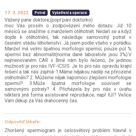
17. 3. 2022
Potrat
Vyšetření a operace
Vážený pane doktore,(popř.paní doktorko)
moc Vás prosím o zodpovězení mého dotazu. Již 10
měsíců se snažíme s manželem otěhotnět. Nedaří se a když
dojde k otěhotnění, tak následuje samovolný potrat v
časném stádiu těhotenství. Já jsem podle všeho v pořádku.
Manžel má velmi špatnou morfologii spermií, pouze půl %
spermií bez abnormalit(norma dané laboratoře jsou 3%).V
nejmenovaném CAR v Brně nám bylo řečeno, že jedinou
možností je pro nás IVF-ICSIS. Je to pro nás opravdu krajní
řešení a tak nás zajímá-1.Máme nějakou naději na přirozené
otěhotnění? 2. Můžeme nějak napomoci zlepšení morfologie
spermií? 3.Může špatná morfologie souviset se
samovnými potraty? 4. Přicházela by pro nás v úvahu
některá jiná forma asistované reprodukce, např IUI? Velice
Vám děkuji za Váš drahocenný čas.
Odpověď lékaře:
Zhoršený spermiogram je celosvětový problém hlavně v