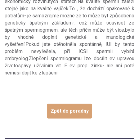
ekonomicky rozvinutých státech.Na kvalitě spermií záleží
stejně jako na kvalitě vajíček.To , že dochází opakovaně k
potratům- je samozřejmě možné že to může být způsobeno
geneticky špatným základem-. což může souviset ze
špatným spermiogrmem, ale těch příčin může být více.bylo
by vhodné doplnit genetické a imunologické
vyšetření.Pokud jste otěhotněla spontánně, IUI by tento
problém nevyřešela, při ICSI spermii vybírá
embryolog.Zlepšení spermiogramu lze docílit ev upravou
životospávy, užíváním vit. E ev prep. zinku- ale ani poté
nemusí dojít ke zlepšení
Zpět do poradny