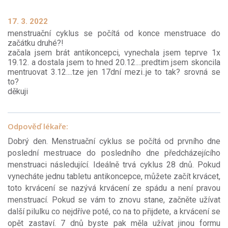
17. 3. 2022
menstruační cyklus se počítá od konce menstruace do
začátku druhé?!
začala jsem brát antikoncepci, vynechala jsem teprve 1x
19.12. a dostala jsem to hned 20.12....predtim jsem skoncila
mentruovat 3.12....tze jen 17dní mezi..je to tak? srovná se
to?
děkuji
Odpověď lékaře:
Dobrý den. Menstruační cyklus se počítá od prvního dne
poslední mestruace do posledního dne předcházejícího
menstruaci následující. Ideálně trvá cyklus 28 dnů. Pokud
vynecháte jednu tabletu antikoncepce, můžete začít krvácet,
toto krvácení se nazývá krvácení ze spádu a není pravou
menstruací. Pokud se vám to znovu stane, začněte užívat
další pilulku co nejdříve poté, co na to přijdete, a krvácení se
opět zastaví. 7 dnů byste pak měla užívat jinou formu