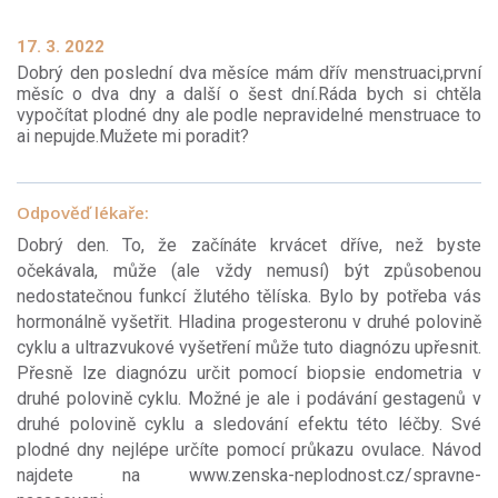
17. 3. 2022
Dobrý den poslední dva měsíce mám dřív menstruaci,první
měsíc o dva dny a další o šest dní.Ráda bych si chtěla
vypočítat plodné dny ale podle nepravidelné menstruace to
ai nepujde.Mužete mi poradit?
Odpověď lékaře:
Dobrý den. To, že začínáte krvácet dříve, než byste
očekávala, může (ale vždy nemusí) být způsobenou
nedostatečnou funkcí žlutého tělíska. Bylo by potřeba vás
hormonálně vyšetřit. Hladina progesteronu v druhé polovině
cyklu a ultrazvukové vyšetření může tuto diagnózu upřesnit.
Přesně lze diagnózu určit pomocí biopsie endometria v
druhé polovině cyklu. Možné je ale i podávání gestagenů v
druhé polovině cyklu a sledování efektu této léčby. Své
plodné dny nejlépe určíte pomocí průkazu ovulace. Návod
najdete na www.zenska-neplodnost.cz/spravne-