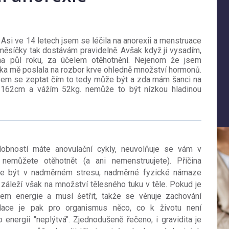
 Asi ve 14 letech jsem se léčila na anorexii a menstruace
měsíčky tak dostávám pravidelně. Avšak když ji vysadím,
na půl roku, za účelem otěhotnění. Nejenom že jsem
rka mě poslala na rozbor krve ohledně množství hormonů.
jsem se zeptat čím to tedy může být a zda mám šanci na
 162cm a vážím 52kg. nemůže to být nízkou hladinou
dobností máte anovulační cykly, neuvolňuje se vám v
 nemůžete otěhotnět (a ani nemenstruujete). Příčina
že být v nadměrném stresu, nadměrné fyzické námaze
áleží však na množství tělesného tuku v těle. Pokud je
kem energie a musí šetřit, takže se věnuje zachování
vulace je pak pro organismus něco, co k životu není
energii "neplýtvá". Zjednodušeně řečeno, i gravidita je