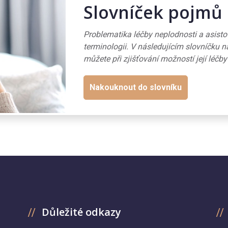
Slovníček pojmů
Problematika léčby neplodnosti a asist
terminologii. V následujícím slovníčku n
můžete při zjišťování možností její léčby
Nakouknout do slovníku
Důležité odkazy