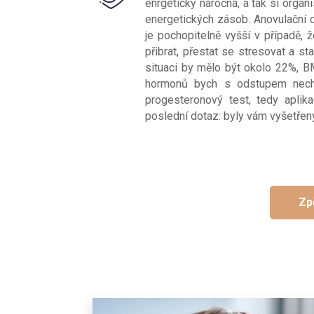
enrgeticky náročná, a tak si orga
energetických zásob. Anovulační c
je pochopitelně vyšší v případě, 
přibrat, přestat se stresovat a st
situaci by mělo být okolo 22%, B
hormonů bych s odstupem nechal
progesteronový test, tedy aplik
poslední dotaz: byly vám vyšetřeny
Zp