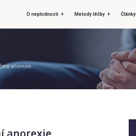
O neplodnosti
Metody léčby
Články
čení anorexie
í anorexie