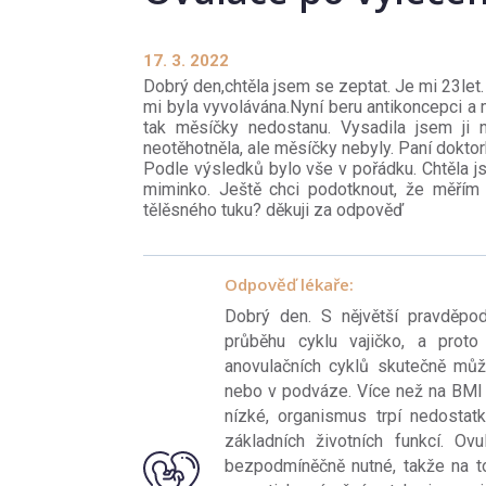
17. 3. 2022
Dobrý den,chtěla jsem se zeptat. Je mi 23let.
mi byla vyvolávána.Nyní beru antikoncepci a 
tak měsíčky nedostanu. Vysadila jsem ji 
neotěhotněla, ale měsíčky nebyly. Paní dokto
Podle výsledků bylo vše v pořádku. Chtěla 
miminko. Ještě chci podotknout, že měřím
tělěsného tuku? děkuji za odpověď
Odpověď lékaře:
Dobrý den. S nějvětší pravděpo
průběhu cyklu vajičko, a proto
anovulačních cyklů skutečně mů
nebo v podváze. Více než na BMI z
nízké, organismus trpí nedostat
základních životních funkcí. O
bezpodmíněčně nutné, takže na to 