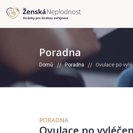
Poradna
Domů
Poradna
Ovulace po vylé
PORADNA
Ovulace po vyléčen