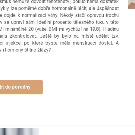
nismus nemůže dovolit těhotenství, pokud nemá dostatek
ykly lze poměrně dobře hormonálně léčit, ale úspěšnost
že dojde k normalizaci váhy. Někdy stačí opravdu trochu
av se upraví sám. Ideální procento tělesného tuku v této
MI minimálně 20 (vaše BMI mi vychází na 19,8). Hladinu
a zkontrolovat. Ještě by bylo na místě udělat tzv.
aci injekce, po které byste měla menstruaci dostat. A
 i hormony štítné žlázy?
ět do poradny