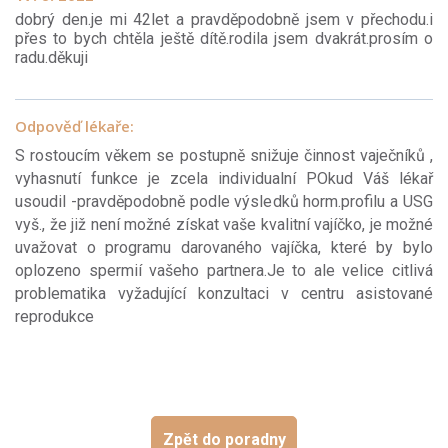
dobrý den.je mi 42let a pravděpodobně jsem v přechodu.i
přes to bych chtěla ještě dítě.rodila jsem dvakrát.prosím o
radu.děkuji
Odpověď lékaře:
S rostoucím věkem se postupně snižuje činnost vaječníků ,
vyhasnutí funkce je zcela individualní POkud Váš lékař
usoudil -pravděpodobně podle výsledků horm.profilu a USG
vyš., že již není možné získat vaše kvalitní vajíčko, je možné
uvažovat o programu darovaného vajíčka, které by bylo
oplozeno spermií vašeho partnera.Je to ale velice citlivá
problematika vyžadující konzultaci v centru asistované
reprodukce
Zpět do poradny