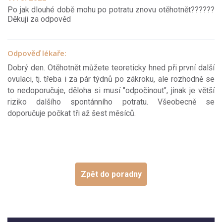
Po jak dlouhé době mohu po potratu znovu otěhotnět??????
Děkuji za odpověd
Odpověď lékaře:
Dobrý den. Otěhotnět můžete teoreticky hned při první další
ovulaci, tj. třeba i za pár týdnů po zákroku, ale rozhodně se
to nedoporučuje, děloha si musí "odpočinout", jinak je větší
riziko dalšího spontánního potratu. Všeobecně se
doporučuje počkat tři až šest měsíců.
Zpět do poradny