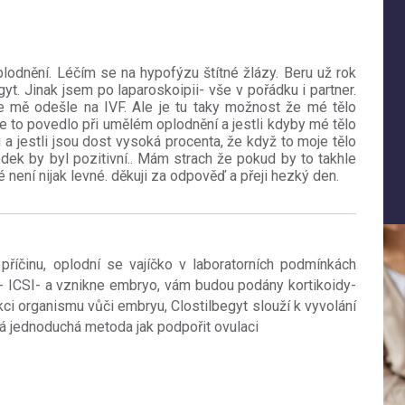
lodnění. Léčím se na hypofýzu štítné žlázy. Beru už rok
yt. Jinak jsem po laparoskoipii- vše v pořádku i partner.
e mě odešle na IVF. Ale je tu taky možnost že mé tělo
se to povedlo při umělém oplodnění a jestli kdyby mé tělo
a jestli jsou dost vysoká procenta, že když to moje tělo
ek by byl pozitivní.. Mám strach že pokud by to takhle
 není nijak levné. děkuji za odpověď a přeji hezký den.
říčinu, oplodní se vajíčko v laboratorních podmínkách
- ICSI- a vznikne embryo, vám budou podány kortikoidy-
kci organismu vůči embryu, Clostilbegyt slouží k vyvolání
aná jednoduchá metoda jak podpořit ovulaci