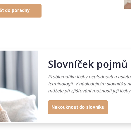
ět do poradny
Slovníček pojmů
Problematika léčby neplodnosti a asist
terminologii. V následujícím slovníčku n
můžete při zjišťování možností její léčby
Nakouknout do slovníku