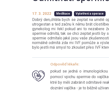
17. 3. 2022
Medikace
Vyšetření a operace
Dobrý den,chtěla bych se zeptat na umělé op
utrogestan a ted začnu k němu brát clostilbeg
gynekolog mi řekl pokud ani to nezabere ž
spermie odmítá, tak se chci zeptat jestli by 
spermie odmítalo jaké jsou vaše zkušennosti 
normálně odmítá zda mi IVF pomůže a výsled
bylo jestli má smysl to zkoušet přes IVF které
Odpověď lékaře:
pokud se jedná o imunologickou p
pomocí vpichu spermie do vajíčka
ktré by měli zabránit odmítavé rea
dozrání vajíčka - je to běžně užív