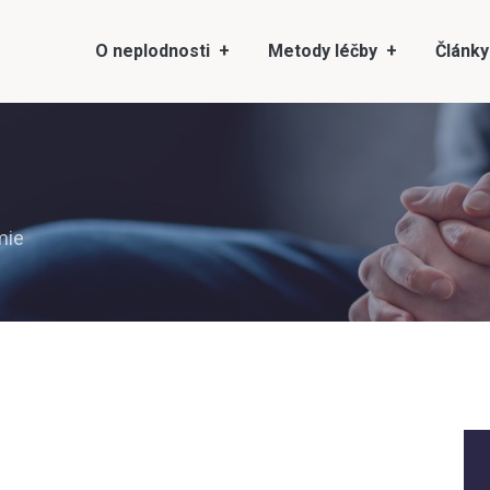
O neplodnosti
Metody léčby
Články
mie
e