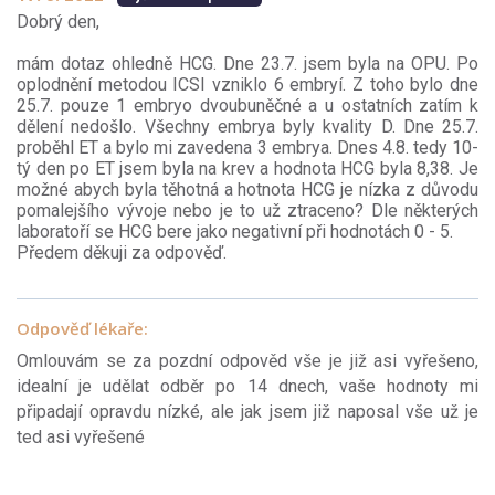
Dobrý den,
mám dotaz ohledně HCG. Dne 23.7. jsem byla na OPU. Po
oplodnění metodou ICSI vzniklo 6 embryí. Z toho bylo dne
25.7. pouze 1 embryo dvoubuněčné a u ostatních zatím k
dělení nedošlo. Všechny embrya byly kvality D. Dne 25.7.
proběhl ET a bylo mi zavedena 3 embrya. Dnes 4.8. tedy 10-
tý den po ET jsem byla na krev a hodnota HCG byla 8,38. Je
možné abych byla těhotná a hotnota HCG je nízka z důvodu
pomalejšího vývoje nebo je to už ztraceno? Dle některých
laboratoří se HCG bere jako negativní při hodnotách 0 - 5.
Předem děkuji za odpověď.
Odpověď lékaře:
Omlouvám se za pozdní odpověd vše je již asi vyřešeno,
idealní je udělat odběr po 14 dnech, vaše hodnoty mi
připadají opravdu nízké, ale jak jsem již naposal vše už je
ted asi vyřešené