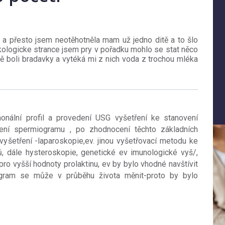
t a přesto jsem neotěhotněla mam už jedno ditě a to šlo
kologicke strance jsem pry v pořadku mohlo se stat něco
ě boli bradavky a vytéká mi z nich voda z trochou mléka
onální profil a provedení USG vyšetření ke stanovení
ření spermiogramu , po zhodnocení těchto základních
 vyšetření -laparoskopie,ev. jinou vyšetřovací metodu ke
, dále hysteroskopie, genetické ev imunologické vyš/,
ro vyšší hodnoty prolaktinu, ev by bylo vhodné navštívit
gram se může v průběhu života měnit-proto by bylo