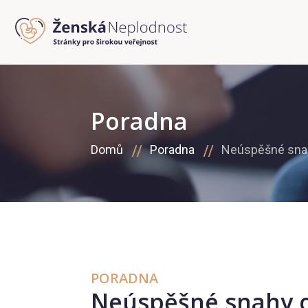
Poradna
Domů
Poradna
Neúspěšné snah
PORADNA
Neúspěšné snahy o