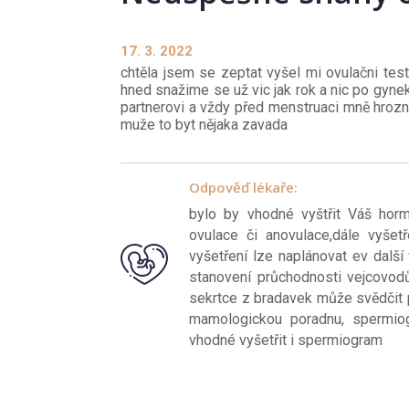
17. 3. 2022
chtěla jsem se zeptat vyšel mi ovulačni tes
hned snažime se už vic jak rok a nic po gyne
partnerovi a vždy před menstruaci mně hrozn
muže to byt nějaka zavada
Odpověď lékaře:
bylo by vhodné vyštřit Váš horm
ovulace či anovulace,dále vyšet
vyšetření lze naplánovat ev další
stanovení průchodnosti vejcovodů
sekrtce z bradavek může svědčit p
mamologickou poradnu, spermio
vhodné vyšetřit i spermiogram