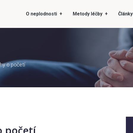
O neplodnosti
Metody léčby
Články
y o početí
 početí