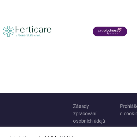
Zásady
Prohláš
zpracování
o cooki
osobních údajů