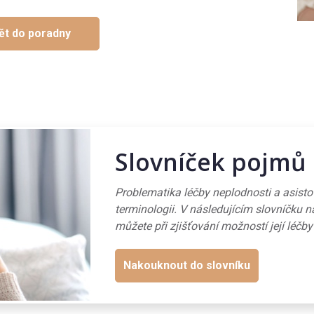
ět do poradny
Slovníček pojmů
Problematika léčby neplodnosti a asist
terminologii. V následujícím slovníčku n
můžete při zjišťování možností její léčby
Nakouknout do slovníku