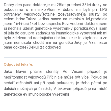
Dobry den pane doktore,je mi 25let pritelovi 33let.4roky se
pokousime o miminko.Vloni v dubnu mi byli pri LPS
odtraneny vejcovody(totalne zdevastovane)a srusty po
celem brise.Takze jedina sance na miminko ivf,prodelala
jsem 1ivf+icsi,1ket bez uspechu.Bez vedomi doktora jsem
si nechala udelat geneticke vysetreni-v poradku.Kdyz jsem
si jela do caru pro zadanku na imunologicke vysetreni tak mi
bylo zdeleno od osetrujiciho doktora ze je to zbytecne a ze
jsem nemusela chodit ani na genetku.Jaky je Vas nazor
pane doktore?Dekuji za odpoved
Odpověď lékaře:
Jako hlavní příčina sterility Ve Vašem případě je
nepřítomnost vejcovodů.Příčin ale může být více, Pokud se
nedaří otěhotnět ani při opak pokusech, je třeba pátrat po
dalších možných příčinnách, V takovém případě je na místě
genetecké ev imunologické vyšetřeníj