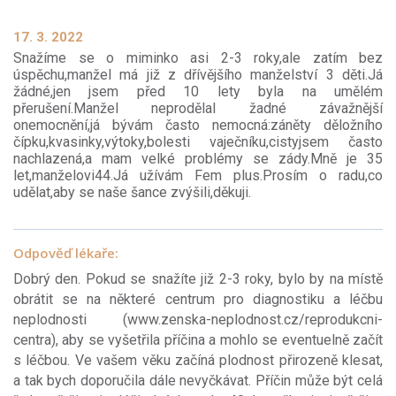
17. 3. 2022
Snažíme se o miminko asi 2-3 roky,ale zatím bez
úspěchu,manžel má již z dřívějšího manželství 3 děti.Já
žádné,jen jsem před 10 lety byla na umělém
přerušení.Manžel neprodělal žadné závažnější
onemocnění,já bývám často nemocná:záněty děložního
čípku,kvasinky,výtoky,bolesti vaječníku,cistyjsem často
nachlazená,a mam velké problémy se zády.Mně je 35
let,manželovi44.Já užívám Fem plus.Prosím o radu,co
udělat,aby se naše šance zvýšili,děkuji.
Odpověď lékaře:
Dobrý den. Pokud se snažíte již 2-3 roky, bylo by na místě
obrátit se na některé centrum pro diagnostiku a léčbu
neplodnosti (www.zenska-neplodnost.cz/reprodukcni-
centra), aby se vyšetřila příčina a mohlo se eventuelně začít
s léčbou. Ve vašem věku začíná plodnost přirozeně klesat,
a tak bych doporučila dále nevyčkávat. Příčin může být celá