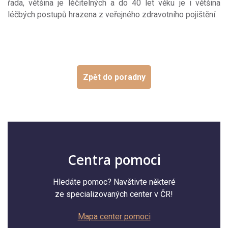
řada, většina je léčitelných a do 40 let věku je i většina
léčbých postupů hrazena z veřejného zdravotního pojištění.
Zpět do poradny
Centra pomoci
Hledáte pomoc? Navštivte některé
ze specializovaných center v ČR!
Mapa center pomoci