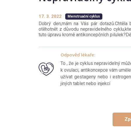
17. 3. 2022
Menstruační cyklus
Dobrý den,mám na Vás pár dotazů.Chtěla b
otěhotnět z důvodu nepravidelného cyklu,kte
tuto úpravu kromě antikoncepčních pilulek?Dě
Odpověď lékaře:
To , že je cyklus nepravidelný můž
k ovulaci, antikoncepce vám uměle 
užívat gestageny nebo i estrogeny
jiných tablet nebo injekcí
Zp