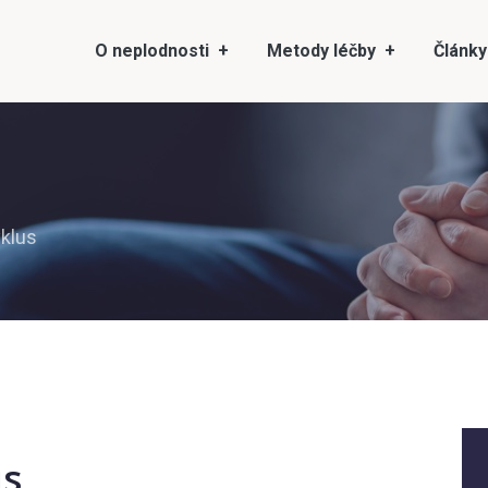
O neplodnosti
Metody léčby
Články
yklus
us