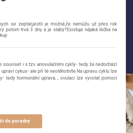
ych se zeptat,jestli je možné,že nemůžu už přes rok
rý potom trvá 3 dny a je slabý?Existuje nějaká léčba na
kuji
e souviset i s tzv. anovulačními cykly- tedy že nedochází
upraví cykus- ale při té neotěhotníte.Na upravu cyklu lze
- tedy hormonální uprava, , ovulaci lze vyvolat pomocí
ět do poradny