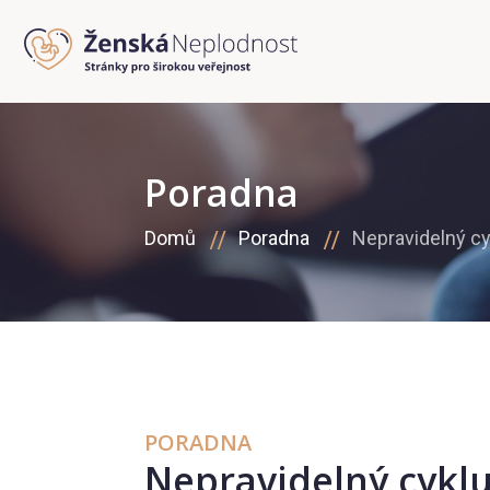
Poradna
Domů
Poradna
Nepravidelný c
PORADNA
Nepravidelný cykl