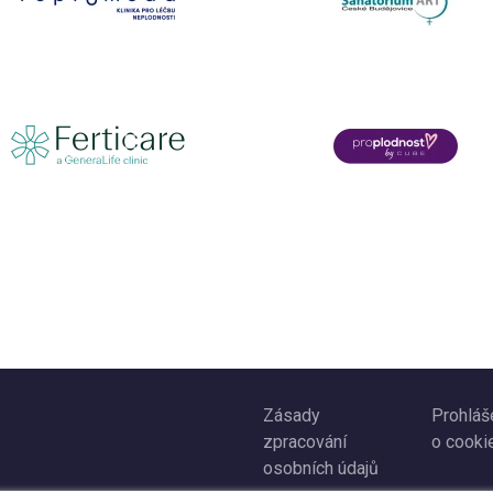
Zásady
Prohláš
zpracování
o cooki
osobních údajů