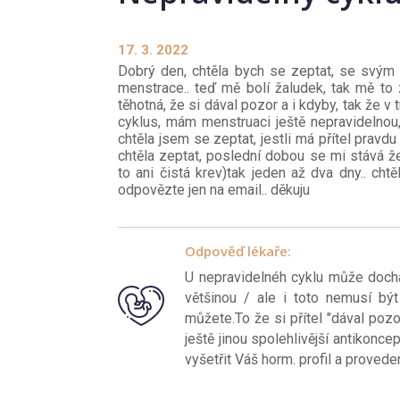
17. 3. 2022
Dobrý den, chtěla bych se zeptat, se svý
menstrace.. teď mě bolí žaludek, tak mě to z
těhotná, že si dával pozor a i kdyby, tak že 
cyklus, mám menstruaci ještě nepravidelnou,
chtěla jsem se zeptat, jestli má přítel pravd
chtěla zeptat, poslední dobou se mi stává ž
to ani čistá krev)tak jeden až dva dny.. cht
odpovězte jen na email.. děkuju
Odpověď lékaře:
U nepravidelnéh cyklu může docház
většinou / ale i toto nemusí být
můžete.To že si přítel "dával poz
ještě jinou spolehlivější antikonc
vyšetřit Váš horm. profil a proved