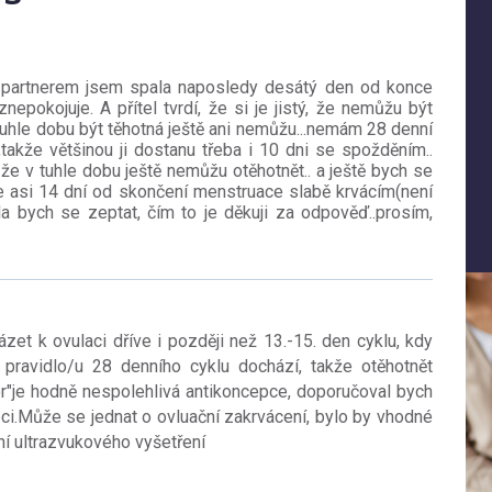
m partnerem jsem spala naposledy desátý den od konce
nepokojuje. A přítel tvrdí, že si je jistý, že nemůžu být
v tuhle dobu být těhotná ještě ani nemůžu...nemám 28 denní
takže většinou ji dostanu třeba i 10 dni se spožděním..
u že v tuhle dobu ještě nemůžu otěhotnět.. a ještě bych se
e asi 14 dní od skončení menstruace slabě krvácím(není
ěla bych se zeptat, čím to je děkuji za odpověď..prosím,
et k ovulaci dříve i později než 13.-15. den cyklu, kdy
 pravidlo/u 28 denního cyklu dochází, takže otěhotnět
or"je hodně nespolehlivá antikoncepce, doporučoval bych
epci.Může se jednat o ovluační zakrvácení, bylo by vhodné
ení ultrazvukového vyšetření