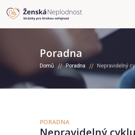
Poradna
Domů
Poradna
Nepravidelný c
PORADNA
Nepravidelný cykl