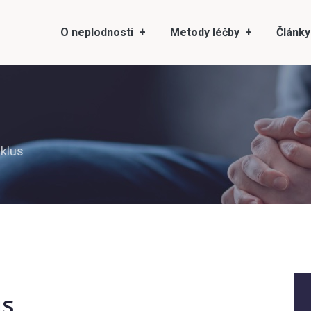
O neplodnosti
Metody léčby
Články
yklus
us