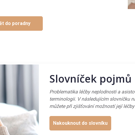
ět do poradny
Slovníček pojmů
Problematika léčby neplodnosti a asist
terminologii. V následujícím slovníčku n
můžete při zjišťování možností její léčby
Nakouknout do slovníku