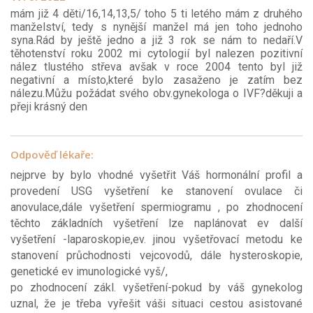
mám již 4 děti/16,14,13,5/ toho 5 ti letého mám z druhého
manželství, tedy s nynější manžel má jen toho jednoho
syna.Rád by ještě jedno a již 3 rok se nám to nedaří.V
těhotenství roku 2002 mi cytologií byl nalezen pozitivní
nález tlustého střeva avšak v roce 2004 tento byl již
negativní a místo,které bylo zasaženo je zatím bez
nálezu.Můžu požádat svého obv.gynekologa o IVF?děkuji a
přeji krásný den
Odpověď lékaře:
nejprve by bylo vhodné vyšetřit Váš hormonální profil a
provedení USG vyšetření ke stanovení ovulace či
anovulace,dále vyšetření spermiogramu , po zhodnocení
těchto základních vyšetření lze naplánovat ev další
vyšetření -laparoskopie,ev. jinou vyšetřovací metodu ke
stanovení průchodnosti vejcovodů, dále hysteroskopie,
genetické ev imunologické vyš/,
po zhodnocení zákl. vyšetření-pokud by váš gynekolog
uznal, že je třeba vyřešit váši situaci cestou asistované