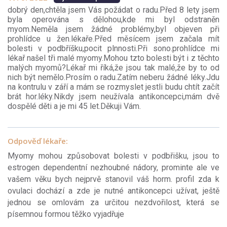
dobrý den,chtěla jsem Vás požádat o radu.Před 8 lety jsem
byla operována s dělohou,kde mi byl odstraněn
myom.Neměla jsem žádné problémy,byl objeven při
prohlídce u žen.lékaře.Před měsícem jsem začala mít
bolesti v podbříšku,pocit plnnosti.Při sono.prohlídce mi
lékař našel tři malé myomy.Mohou tzto bolesti být i z těchto
malých myomů?Lékař mi říká,že jsou tak malé,že by to od
nich být nemělo.Prosím o radu.Zatím neberu žádné léky.Jdu
na kontrulu v září a mám se rozmyslet jestli budu chtít začít
brát hor.léky.Nikdy jsem neužívala antikoncepci,mám dvě
dospělé děti a je mi 45 let.Děkuji Vám.
Odpověď lékaře:
Myomy mohou způsobovat bolesti v podbřišku, jsou to
estrogen dependentní nezhoubné nádory, prominte ale ve
vašem věku bych nejprvě stanovil váš horm. profil zda k
ovulaci dochází a zde je nutné antikoncepci užívat, ještě
jednou se omlovám za určitou nezdvořilost, která se
písemnou formou těžko vyjadřuje