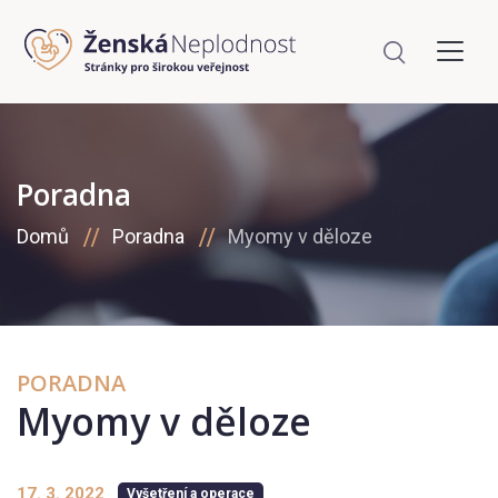
Poradna
Domů
Poradna
Myomy v děloze
PORADNA
Myomy v děloze
17. 3. 2022
Vyšetření a operace