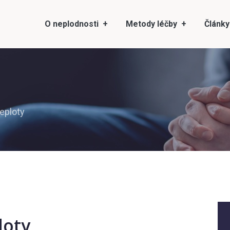
O neplodnosti
Metody léčby
Články
teploty
loty