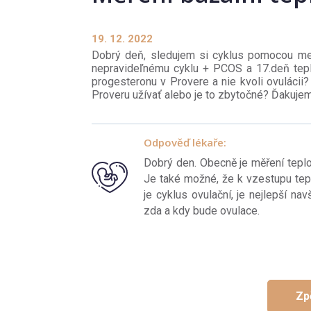
19. 12. 2022
Dobrý deň, sledujem si cyklus pomocou mera
nepravideľnému cyklu + PCOS a 17.deň teplo
progesteronu v Provere a nie kvoli ovulácii
Proveru užívať alebo je to zbytočné? Ďakujem
Odpověď lékaře:
Dobrý den. Obecně je měření teplo
Je také možné, že k vzestupu tepl
je cyklus ovulační, je nejlepší nav
zda a kdy bude ovulace.
Zp