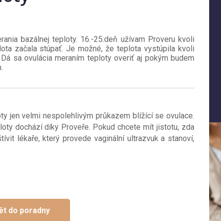
nia bazálnej teploty. 16.-25.deň užívam Proveru kvoli
ta začala stúpať. Je možné, že teplota vystúpila kvoli
? Dá sa ovulácia meraním teploty overiť aj pokým budem
.
ty jen velmi nespolehlivým průkazem blížící se ovulace.
oty dochází díky Proveře. Pokud chcete mít jistotu, zda
štívit lékaře, který provede vaginální ultrazvuk a stanoví,
ět do poradny