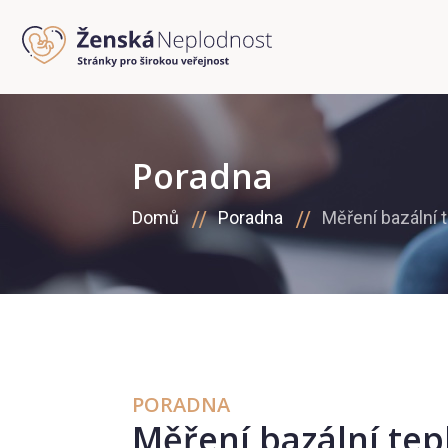
Poradna
Domů
Poradna
Měření bazální 
PORADNA
Měření bazální tep