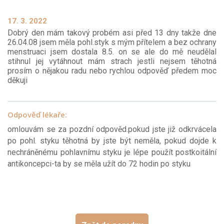
17. 3. 2022
Dobrý den mám takový probém asi před 13 dny takže dne
26.04.08 jsem měla pohl.styk s mým přítelem a bez ochrany
menstruaci jsem dostala 8.5. on se ale do mě neudělal
stihnul jej vytáhnout mám strach jestli nejsem těhotná
prosím o nějakou radu nebo rychlou odpověď předem moc
děkuji
Odpověď lékaře:
omlouvám se za pozdní odpověd.pokud jste již odkrvácela
po pohl. styku těhotná by jste být neměla, pokud dojde k
nechráněnému pohlavnímu styku je lépe použít postkoitální
antikoncepci-ta by se měla užít do 72 hodin po styku