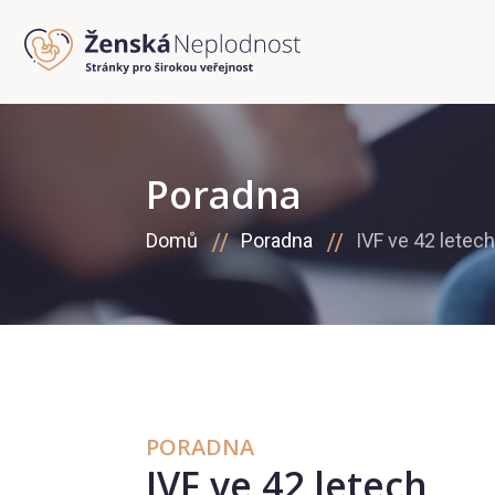
Poradna
Domů
Poradna
IVF ve 42 letech
PORADNA
IVF ve 42 letech