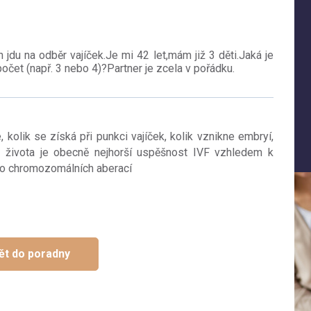
jdu na odběr vajíček.Je mi 42 let,mám již 3 děti.Jaká je
očet (např. 3 nebo 4)?Partner je zcela v pořádku.
, kolik se získá při punkci vajíček, kolik vznikne embryí,
e života je obecně nejhorší uspěšnost IVF vzhledem k
o chromozomálních aberací
ět do poradny