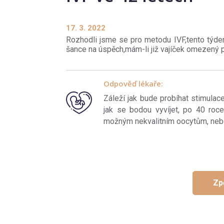
17. 3. 2022
Rozhodli jsme se pro metodu IVF,tento týden 
šance na úspěch,mám-li již vajíček omezený p
Odpověď lékaře:
Záleží jak bude probíhat stimulace
jak se bodou vyvíjet, po 40 roc
možným nekvalitním oocytům, neb
Zp