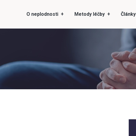
O neplodnosti
Metody léčby
Články