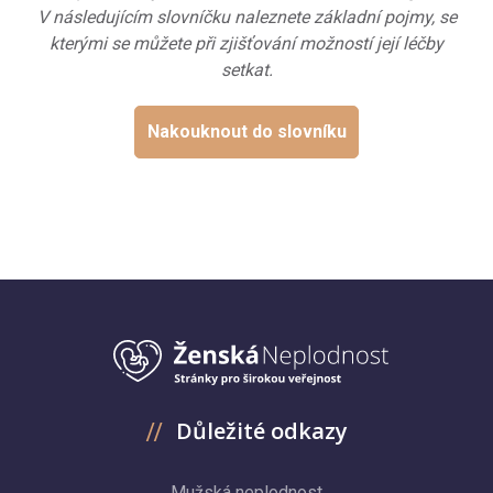
V následujícím slovníčku naleznete základní pojmy, se
kterými se můžete při zjišťování možností její léčby
setkat.
Nakouknout do slovníku
Důležité odkazy
Mužská neplodnost