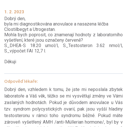
1. 2. 2023
Dobrý den,
byla mi diagnostikována anovulace a nasazena léčba
Clostilbegyt a Utrogestan.
Mohla bych poprosit, co znamenají hodnoty z laboratorního
vyšetření, které jsou označeny červeně?
S_DHEA-S 18.20 umol/l, S_Testosteron 3.62 nmol/l,
S_výpočet FAI 12,7 l.
Děkuji
Odpověď lékaře:
Dobrý den, vzhledem k tomu, že jste mi neposlala zbytek
laboratoře a Váš věk, těžko se mi vysvětlují změny ve Vámi
zaslaných hodnotách. Pokud je důvodem anovulace u Vás
tzv. syndrom polycystických ovarií, pak jsou vyšší hladiny
testosteronu v rámci toho syndromu běžné. Pokud máte
zároveň vyšetřený AMH /anti-Müllerian hormone/, byl by v