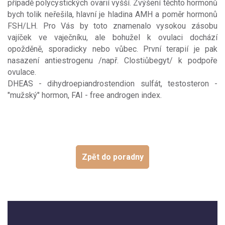
případě polycystických ovarií vyšší. Zvýšení těchto hormonů
bych tolik neřešila, hlavní je hladina AMH a poměr hormonů
FSH/LH. Pro Vás by toto znamenalo vysokou zásobu
vajíček ve vaječníku, ale bohužel k ovulaci dochází
opožděně, sporadicky nebo vůbec. První terapií je pak
nasazení antiestrogenu /např. Clostiůbegyt/ k podpoře
ovulace.
DHEAS - dihydroepiandrostendion sulfát, testosteron -
"mužský" hormon, FAI - free androgen index.
Zpět do poradny