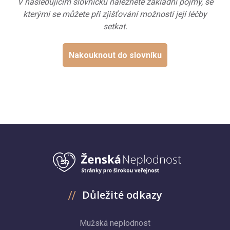
V následujícím slovníčku naleznete základní pojmy, se
kterými se můžete při zjišťování možností její léčby
setkat.
Nakouknout do slovníku
Důležité odkazy
Mužská neplodnost