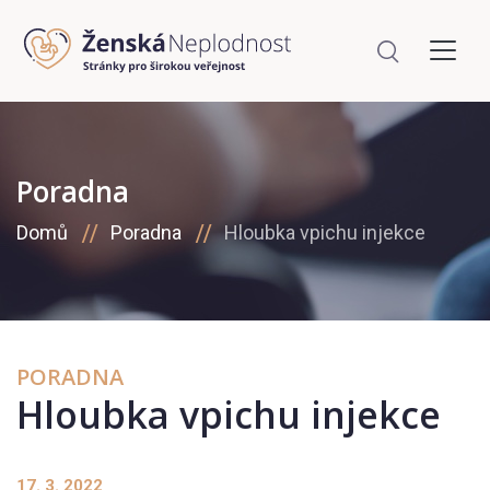
Poradna
Domů
Poradna
Hloubka vpichu injekce
PORADNA
Hloubka vpichu injekce
17. 3. 2022