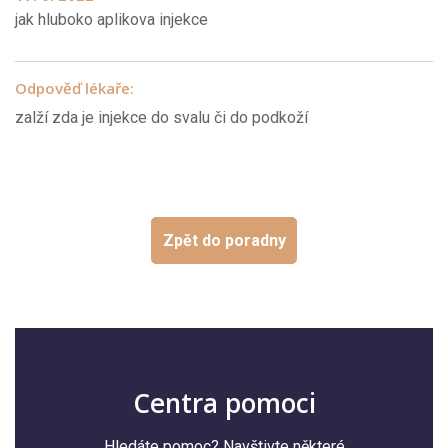
jak hluboko aplikova injekce
Odpověď lékaře:
zalží zda je injekce do svalu či do podkoží
Zpět do poradny
Centra pomoci
Hledáte pomoc? Navštivte některé