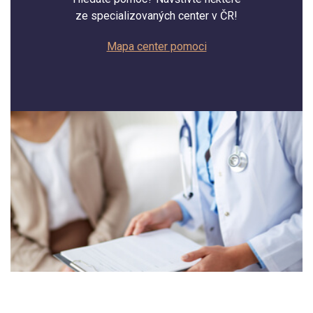
ze specializovaných center v ČR!
Mapa center pomoci