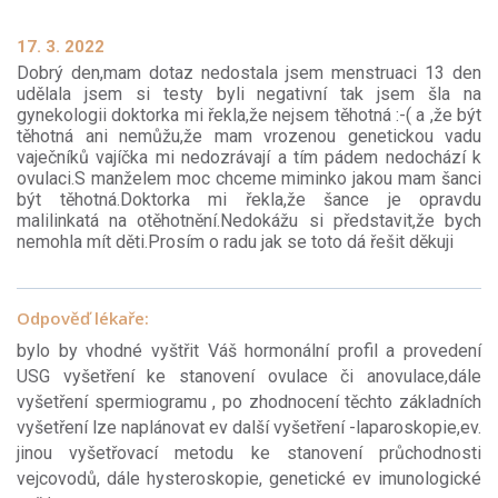
17. 3. 2022
Dobrý den,mam dotaz nedostala jsem menstruaci 13 den
udělala jsem si testy byli negativní tak jsem šla na
gynekologii doktorka mi řekla,že nejsem těhotná :-( a ,že být
těhotná ani nemůžu,že mam vrozenou genetickou vadu
vaječníků vajíčka mi nedozrávají a tím pádem nedochází k
ovulaci.S manželem moc chceme miminko jakou mam šanci
být těhotná.Doktorka mi řekla,že šance je opravdu
malilinkatá na otěhotnění.Nedokážu si představit,že bych
nemohla mít děti.Prosím o radu jak se toto dá řešit děkuji
Odpověď lékaře:
bylo by vhodné vyštřit Váš hormonální profil a provedení
USG vyšetření ke stanovení ovulace či anovulace,dále
vyšetření spermiogramu , po zhodnocení těchto základních
vyšetření lze naplánovat ev další vyšetření -laparoskopie,ev.
jinou vyšetřovací metodu ke stanovení průchodnosti
vejcovodů, dále hysteroskopie, genetické ev imunologické