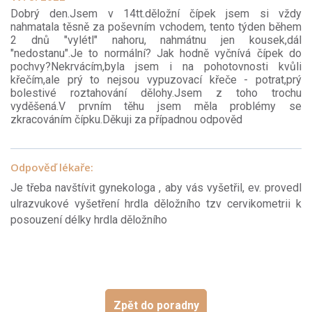
Dobrý den.Jsem v 14tt.děložní čípek jsem si vždy
nahmatala těsně za poševním vchodem, tento týden během
2 dnů "vylétl" nahoru, nahmátnu jen kousek,dál
"nedostanu".Je to normální? Jak hodně vyčnívá čípek do
pochvy?Nekrvácím,byla jsem i na pohotovnosti kvůli
křečím,ale prý to nejsou vypuzovací křeče - potrat,prý
bolestivé roztahování dělohy.Jsem z toho trochu
vyděšená.V prvním těhu jsem měla problémy se
zkracováním čípku.Děkuji za případnou odpověd
Odpověď lékaře:
Je třeba navštívit gynekologa , aby vás vyšetřil, ev. provedl
ulrazvukové vyšetření hrdla děložního tzv cervikometrii k
posouzení délky hrdla děložního
Zpět do poradny