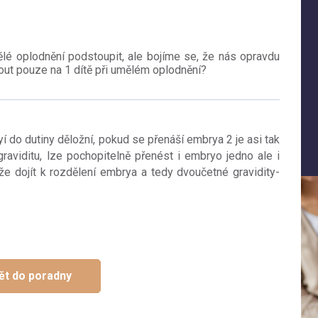
lé oplodnění podstoupit, ale bojíme se, že nás opravdu
out pouze na 1 dítě při umělém oplodnění?
 do dutiny děložní, pokud se přenáší embrya 2 je asi tak
aviditu, lze pochopitelně přenést i embryo jedno ale i
 dojít k rozdělení embrya a tedy dvoučetné gravidity-
ět do poradny