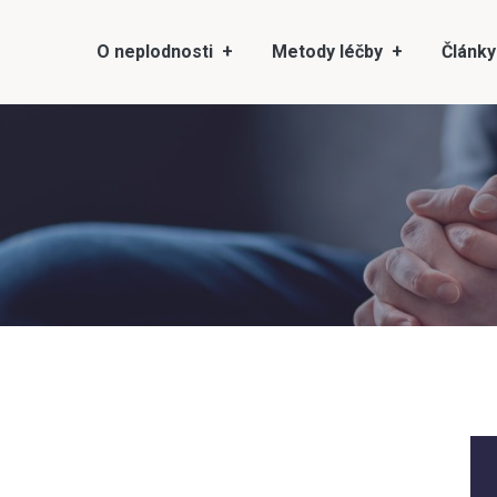
O neplodnosti
Metody léčby
Články