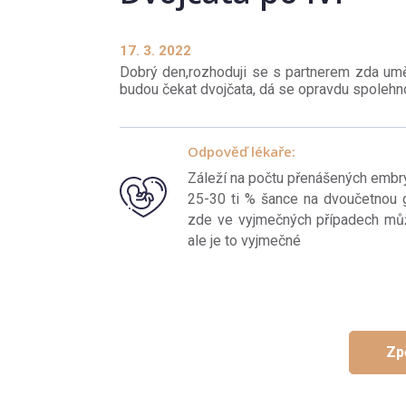
17. 3. 2022
Dobrý den,rozhoduji se s partnerem zda umě
budou čekat dvojčata, dá se opravdu spolehn
Odpověď lékaře:
Záleží na počtu přenášených embryí
25-30 ti % šance na dvoučetnou gr
zde ve vyjmečných případech může
ale je to vyjmečné
Zp