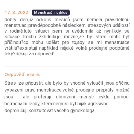
17. 3. 2022
Menstruační cyklus
dobrý den,již několik měsíců jsem neměla pravidelnou
menstruaci.pravděpodobně následkem stresových událostí
v rodině.tuto situaci jsem si uvědomila až nyní,kdy se
situace trochu zklidnila.je možné,že by stres mohl být
příčinou?co mohu udělat pro to,aby se mi menstruace
vrátila?exsistují například nějaké volně prodejné podpůrné
léky?děkuji za odpověď
Odpověď lékaře:
Stres lze připustit, ale bylo by vhodné vyloučit jinou příčinu
vysazení prav. menstruace,volně prodejné prepráty možná
jsou , ale preferuji obnovení menstr cyklu pomocí
hormonální léčby, která nemusí být nijak agresivní
doproručuji konzultovat vašeho gynekologa