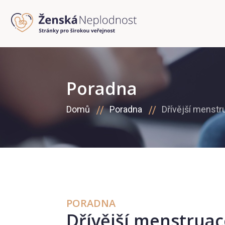
Poradna
Domů
Poradna
Dřívější menstr
PORADNA
Dřívější menstruac