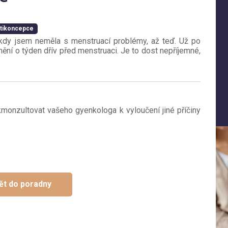
ntikoncepce
ikdy jsem neměla s menstruací problémy, až teď. Už po
ění o týden dřív před menstruaci. Je to dost nepříjemné,
monzultovat vašeho gyenkologa k vyloučení jiné příčiny
ět do poradny