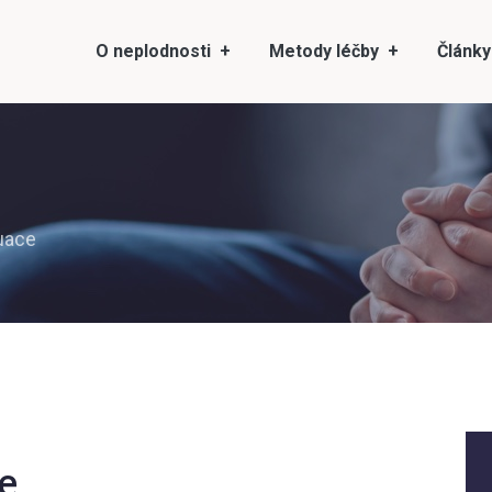
O neplodnosti
Metody léčby
Články
uace
e