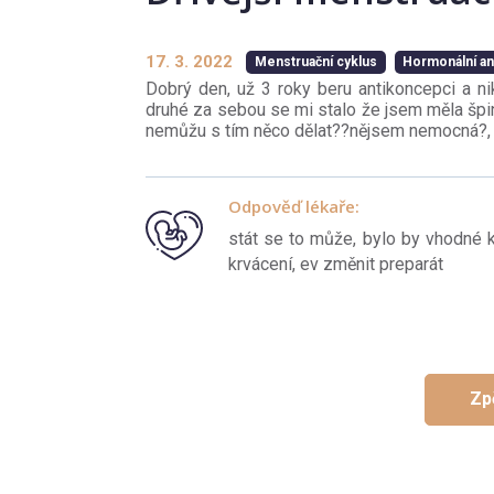
17. 3. 2022
Menstruační cyklus
Hormonální a
Dobrý den, už 3 roky beru antikoncepci a n
druhé za sebou se mi stalo že jsem měla špin
nemůžu s tím něco dělat??nějsem nemocná?,
Odpověď lékaře:
stát se to může, bylo by vhodné k
krvácení, ev změnit preparát
Zp