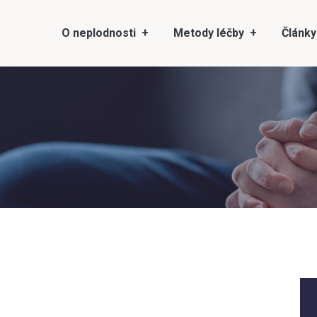
O neplodnosti
Metody léčby
Články