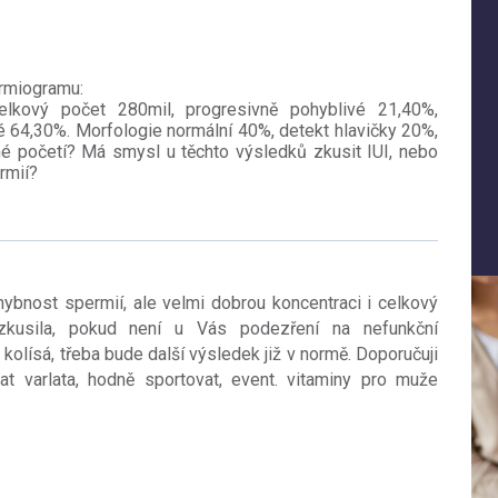
ermiogramu:
elkový počet 280mil, progresivně pohyblivé 21,40%,
 64,30%. Morfologie normální 40%, detekt hlavičky 20%,
né početí? Má smysl u těchto výsledků zkusit IUI, nebo
rmií?
hybnost spermií, ale velmi dobrou koncentraci i celkový
 zkusila, pokud není u Vás podezření na nefunkční
olísá, třeba bude další výsledek již v normě. Doporučuji
vat varlata, hodně sportovat, event. vitaminy pro muže