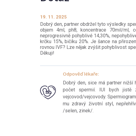
19. 11. 2025
Dobrý den, partner obdržel tyto výsledky sp
objem 4ml, ph8, koncentrace 70mil/ml, c
neprogresivně pohyblivé 14,30%, nepohyblivé
krčku 15%, bičíku 20%. Je šance na přiroze
rovnou IVF? Lze nějak zvýšit pohyblivost spe
Děkuji!
Odpověď lékaře:
Dobrý den, sice má partner nižší 
počet spermií. IUI bych jistě
vejcovod/vejcovody. Spermiogram k
mu zdravý životní styl, nepřehří
/selen, zinek/.