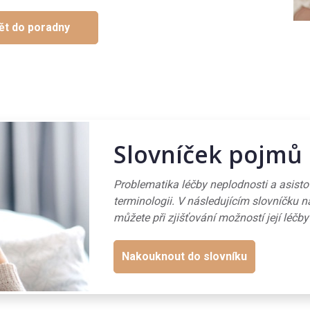
ět do poradny
Slovníček pojmů
Problematika léčby neplodnosti a asist
terminologii. V následujícím slovníčku n
můžete při zjišťování možností její léčby
Nakouknout do slovníku