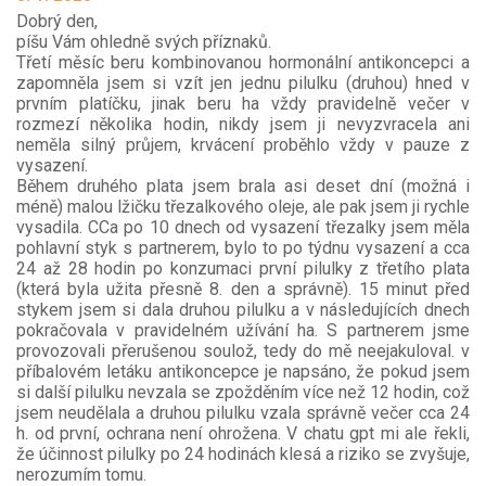
Dobrý den,
píšu Vám ohledně svých příznaků.
Třetí měsíc beru kombinovanou hormonální antikoncepci a
zapomněla jsem si vzít jen jednu pilulku (druhou) hned v
prvním platíčku, jinak beru ha vždy pravidelně večer v
rozmezí několika hodin, nikdy jsem ji nevyzvracela ani
neměla silný průjem, krvácení proběhlo vždy v pauze z
vysazení.
Během druhého plata jsem brala asi deset dní (možná i
méně) malou lžičku třezalkového oleje, ale pak jsem ji rychle
vysadila. CCa po 10 dnech od vysazení třezalky jsem měla
pohlavní styk s partnerem, bylo to po týdnu vysazení a cca
24 až 28 hodin po konzumaci první pilulky z třetího plata
(která byla užita přesně 8. den a správně). 15 minut před
stykem jsem si dala druhou pilulku a v následujících dnech
pokračovala v pravidelném užívání ha. S partnerem jsme
provozovali přerušenou soulož, tedy do mě neejakuloval. v
příbalovém letáku antikoncepce je napsáno, že pokud jsem
si další pilulku nevzala se zpožděním více než 12 hodin, což
jsem neudělala a druhou pilulku vzala správně večer cca 24
h. od první, ochrana není ohrožena. V chatu gpt mi ale řekli,
že účinnost pilulky po 24 hodinách klesá a riziko se zvyšuje,
nerozumím tomu.