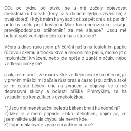
CCa po týdnu od styku se u mě začaly objevovat
menstruační bolesti (tedy již v druhém týdnu užívání ha) a
trvají doteď, i když mám ha vysadit až za pět dní a až pár dní
poté by mělo přijít krvácení. Moc tomu nerozumím, jaká je
pravděpodobnost otěhotnění za mé situace? Jsou mé
bolest spíš vedlejším účinkem ha a stresem?
Včera a dnes ráno jsem při čůrání našla na toaletním papíru
růžovou skvrnu a trosku krve a močení mě pálilo, mohlo jít o
implantační krvácení, nebo jde spíše o zánět močáku nebo
vedlejší účinky ha?
jinak, mám pocit, že mám velké vedlejší účinky ha obecně, již
v prvním měsíci mi začala růst prsa a často jsou citlivá, také
je mi často během dne na zvracení a objevují se u mě
depresivní sklony a bolesti bříška. Přemýšlím, že ha
vysadím po konzultaci s gynekoložkou.
1)Jsou mé menstruační bolesti během braní ha normální?
2)Jaké je v mém případě riziko otěhotnění, bojím se, že
jsem někde udělala chybu, ale nevím kde.
3)Doporučila byste vysazení antikoncepce?