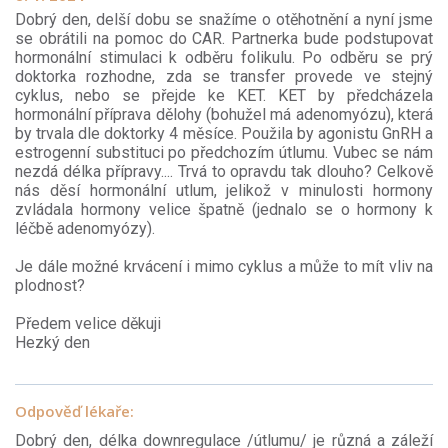
Dobrý den, delší dobu se snažíme o otěhotnění a nyní jsme
se obrátili na pomoc do CAR. Partnerka bude podstupovat
hormonální stimulaci k odběru folikulu. Po odběru se prý
doktorka rozhodne, zda se transfer provede ve stejný
cyklus, nebo se přejde ke KET. KET by předcházela
hormonální příprava dělohy (bohužel má adenomyózu), která
by trvala dle doktorky 4 měsíce. Použila by agonistu GnRH a
estrogenní substituci po předchozím útlumu. Vubec se nám
nezdá délka přípravy.... Trvá to opravdu tak dlouho? Celkově
nás děsí hormonální utlum, jelikož v minulosti hormony
zvládala hormony velice špatně (jednalo se o hormony k
léčbě adenomyózy).
Je dále možné krvácení i mimo cyklus a může to mít vliv na
plodnost?
Předem velice děkuji
Hezký den
Odpověď lékaře:
Dobrý den, délka downregulace /útlumu/ je různá a záleží