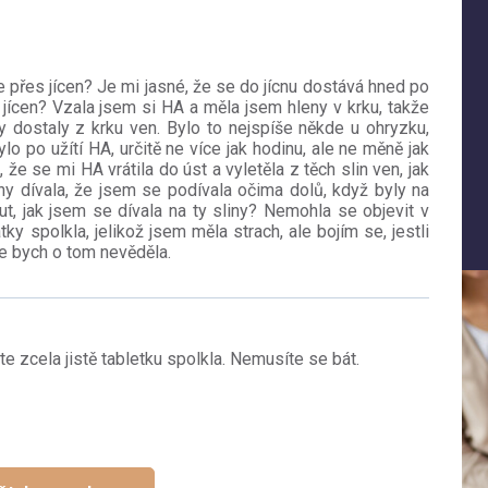
e přes jícen? Je mi jasné, že se do jícnu dostává hned po
s jícen? Vzala jsem si HA a měla jsem hleny v krku, takže
y dostaly z krku ven. Bylo to nejspíše někde u ohryzku,
lo po užítí HA, určitě ne více jak hodinu, ale ne měně jak
 že se mi HA vrátila do úst a vyletěla z těch slin ven, jak
iny dívala, že jsem se podívala očima dolů, když byly na
, jak jsem se dívala na ty sliny? Nemohla se objevit v
y spolkla, jelikož jsem měla strach, ale bojím se, jestli
e bych o tom nevěděla.
te zcela jistě tabletku spolkla. Nemusíte se bát.