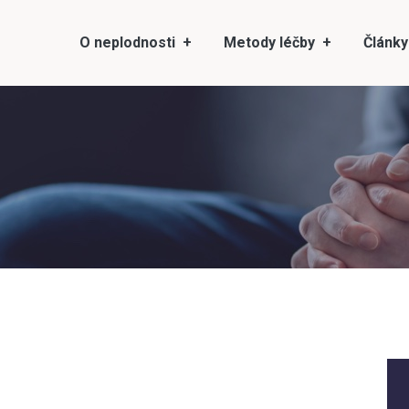
O neplodnosti
Metody léčby
Články