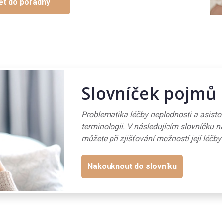
ět do poradny
Slovníček pojmů
Problematika léčby neplodnosti a asist
terminologii. V následujícím slovníčku n
můžete při zjišťování možností její léčby
Nakouknout do slovníku