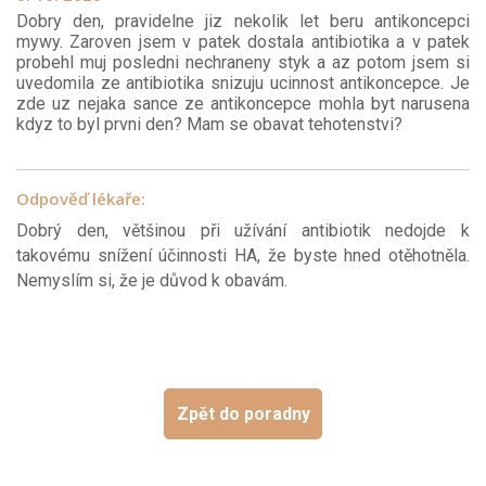
Dobry den, pravidelne jiz nekolik let beru antikoncepci
mywy. Zaroven jsem v patek dostala antibiotika a v patek
probehl muj posledni nechraneny styk a az potom jsem si
uvedomila ze antibiotika snizuju ucinnost antikoncepce. Je
zde uz nejaka sance ze antikoncepce mohla byt narusena
kdyz to byl prvni den? Mam se obavat tehotenstvi?
Odpověď lékaře:
Dobrý den, většinou při užívání antibiotik nedojde k
takovému snížení účinnosti HA, že byste hned otěhotněla.
Nemyslím si, že je důvod k obavám.
Zpět do poradny