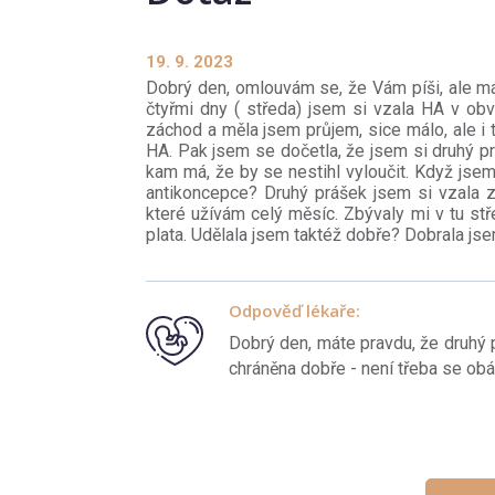
19. 9. 2023
Dobrý den, omlouvám se, že Vám píši, ale m
čtyřmi dny ( středa) jsem si vzala HA v obv
záchod a měla jsem průjem, sice málo, ale i 
HA. Pak jsem se dočetla, že jsem si druhý pr
kam má, že by se nestihl vyloučit. Když jsem
antikoncepce? Druhý prášek jsem si vzala z 
které užívám celý měsíc. Zbývaly mi v tu stř
plata. Udělala jsem taktéž dobře? Dobrala js
Odpověď lékaře:
Dobrý den, máte pravdu, že druhý 
chráněna dobře - není třeba se ob