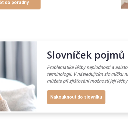
ět do poradny
Slovníček pojmů
Problematika léčby neplodnosti a asist
terminologii. V následujícím slovníčku n
můžete při zjišťování možností její léčby
Nakouknout do slovníku