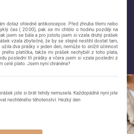
ám dotaz ohledně antikoncepce. Před zhruba třemi nebo
yklý čas ( 20:00), pak se mi chtělo o hodinu později na
tak jsem se bála a pro jistotu jsem si vzala druhý prášek
ášek vzala zbytečně, že by se stejně nestihl dostat tam,
 užila dva prášky v jeden den, nemůže to snížit účinnost
jiného platíčka, takže mi prášek nechyběl z toho plata,
edu poslední tři prášky a včera jsem si vzala poslední z
em celé plato. Jsem nyní chráněna?
prášek jste si brát tehdy nemusela. Každopádně nyní jste
ávat nechtěného těhotenství. Hezký den