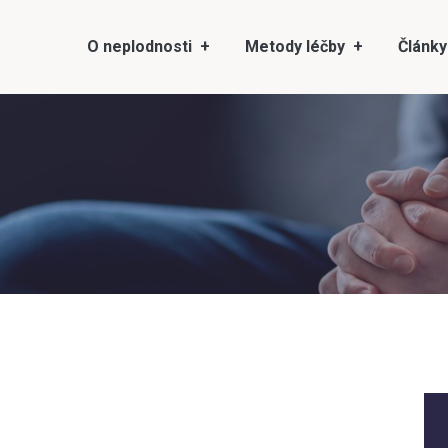
O neplodnosti
Metody léčby
Články