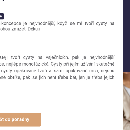
ce
ikoncepce je nejvhodnější, když se mi tvoří cysty na
mohou zmizet. Děkuji
ji tvoří cysty na vaječnících, pak je nejvhodnější
e, nejlépe monofázická. Cysty při jejím užívání skutečně
ysty opakovaně tvoří a sami opakovaně mizí, nejsou
 obtíže, pak se jich není třeba bát, jen je třeba jejich
ět do poradny