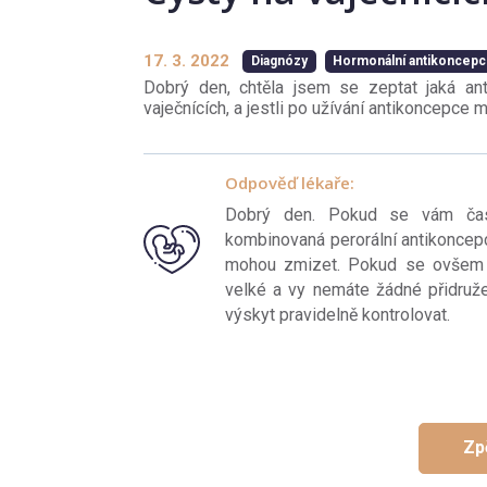
17. 3. 2022
Diagnózy
Hormonální antikoncep
Dobrý den, chtěla jsem se zeptat jaká ant
vaječnících, a jestli po užívání antikoncepce 
Odpověď lékaře:
Dobrý den. Pokud se vám častě
kombinovaná perorální antikoncepc
mohou zmizet. Pokud se ovšem c
velké a vy nemáte žádné přidružené
výskyt pravidelně kontrolovat.
Zp