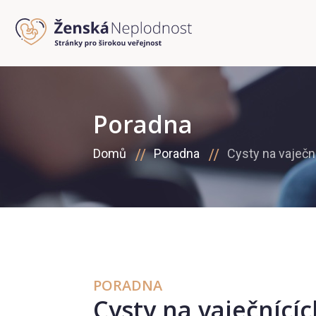
Poradna
Domů
Poradna
Cysty na vaječn
PORADNA
Cysty na vaječnícíc