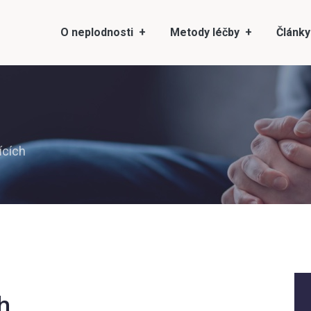
O neplodnosti
Metody léčby
Články
ících
h