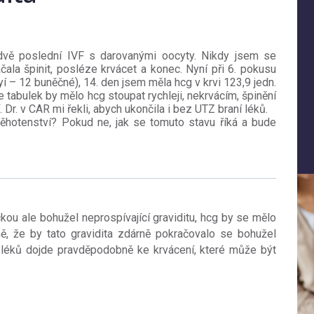
vě poslední IVF s darovanými oocyty. Nikdy jsem se
ala špinit, posléze krvácet a konec. Nyní při 6. pokusu
yí – 12 buněčné), 14. den jsem měla hcg v krvi 123,9 jedn.
le tabulek by mělo hcg stoupat rychleji, nekrvácím, špinění
. Dr. v CAR mi řekli, abych ukončila i bez UTZ braní léků.
těhotenství? Pokud ne, jak se tomuto stavu říká a bude
kou ale bohužel neprospívající graviditu, hcg by se mělo
ě, že by tato gravidita zdárně pokračovalo se bohužel
 léků dojde pravděpodobně ke krvácení, které může být