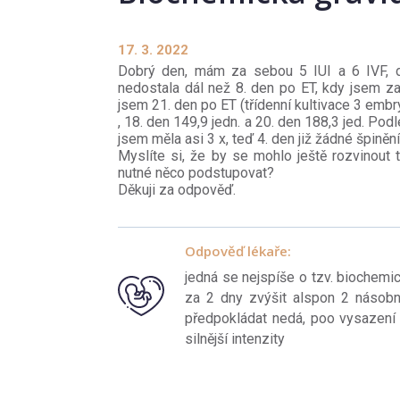
17. 3. 2022
Dobrý den, mám za sebou 5 IUI a 6 IVF, d
nedostala dál než 8. den po ET, kdy jsem zač
jsem 21. den po ET (třídenní kultivace 3 embr
, 18. den 149,9 jedn. a 20. den 188,3 jed. Pod
jsem měla asi 3 x, teď 4. den již žádné špinění
Myslíte si, že by se mohlo ještě rozvinout 
nutné něco podstupovat?
Děkuji za odpověď.
Odpověď lékaře:
jedná se nejspíše o tzv. biochemic
za 2 dny zvýšit alspon 2 násobn
předpokládat nedá, poo vysazení
silnější intenzity