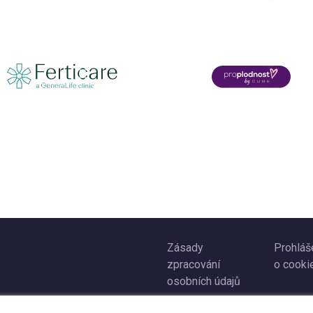
Zásady
Prohláš
zpracování
o cooki
osobních údajů