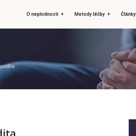
O neplodnosti
Metody léčby
Články
vidita
dita