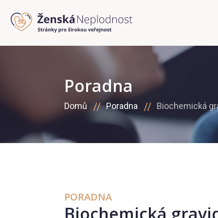
Poradna
Domů
Poradna
Biochemická gra
PORADNA
Biochemická gravi