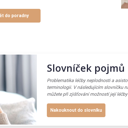
ět do poradny
Slovníček pojmů
Problematika léčby neplodnosti a asist
terminologii. V následujícím slovníčku n
můžete při zjišťování možností její léčby
Nakouknout do slovníku