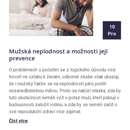
10
Pro
Mužská neplodnost a možnosti její
prevence
O problémech s početím se z logického důvodu více
hovoří ve vztahu k ženám, odborné studie však ukazují,
že i mužský faktor se na neplodnosti párů podílí
nezanedbatelnou měrou. Proto se nabízí otázka, zda by
tuto skutečnost neměli vzít v potaz muži, kteří plánují v
budoucnosti založit rodinu, a zda by se neměli začít o
své reprodukční zdraví více zajímat.
Číst více