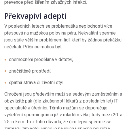
prevence před šířením závažných infekcí.
Překvapiví adepti
V posledních letech se problematika neplodnosti více
přesouvá na mužskou polovinu páru. Nekvalitní spermie
jsou stále větším problémem lidí, kteří by žádnou překážku
nečekali. Příčinou mohou být:
onemocnění prodělaná v dětství,
znečištěné prostředí,
špatná strava či životní styl.
Ohroženi jsou především muži se sedavým zaměstnáním a
obzvláště pak (dle zkušeností lékařů z posledních let) IT
specialisté a úředníci. Těmto mužům se doporučuje
vyšetření spermiogramu již v mladém věku, tedy mezi 20. a
25. rokem. To z toho důvodu, že čím lepší spermie se
zamrazí, tím větší šance je na jejich úspěšné použití v