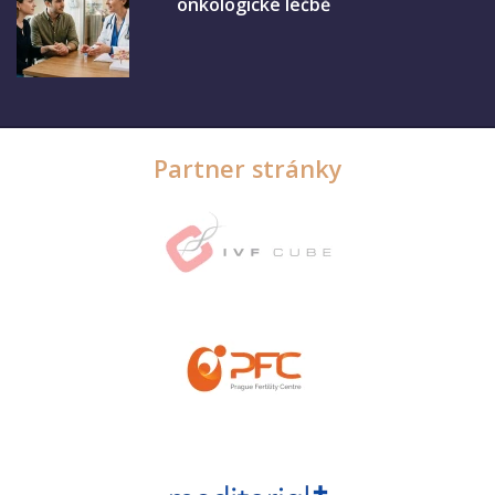
onkologické léčbě
Partner stránky