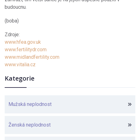
budoucnu.
(boba)
Zdroje:
www.hfea.gov.uk
www.fertilitydr.com
www.midlandfertility.com
www.vitalia.cz
Kategorie
Mužská neplodnost
Ženská neplodnost