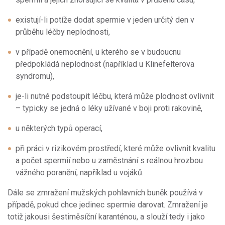
existují-li potíže dodat spermie v jeden určitý den v
průběhu léčby neplodnosti,
v případě onemocnění, u kterého se v budoucnu
předpokládá neplodnost (například u Klinefelterova
syndromu),
je-li nutné podstoupit léčbu, která může plodnost ovlivnit
– typicky se jedná o léky užívané v boji proti rakovině,
u některých typů operací,
při práci v rizikovém prostředí, které může ovlivnit kvalitu
a počet spermií nebo u zaměstnání s reálnou hrozbou
vážného poranění, například u vojáků.
Dále se zmražení mužských pohlavních buněk používá v
případě, pokud chce jedinec spermie darovat. Zmražení je
totiž jakousi šestiměsíční karanténou, a slouží tedy i jako