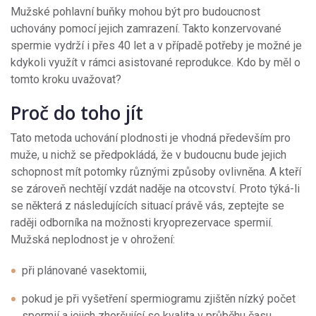
Mužské pohlavní buňky mohou být pro budoucnost
uchovány pomocí jejich zamrazení. Takto konzervované
spermie vydrží i přes 40 let a v případě potřeby je možné je
kdykoli využít v rámci asistované reprodukce. Kdo by měl o
tomto kroku uvažovat?
Proč do toho jít
Tato metoda uchování plodnosti je vhodná především pro
muže, u nichž se předpokládá, že v budoucnu bude jejich
schopnost mít potomky různými způsoby ovlivněna. A kteří
se zároveň nechtějí vzdát naděje na otcovství. Proto týká-li
se některá z následujících situací právě vás, zeptejte se
raději odborníka na možnosti kryoprezervace spermií.
Mužská neplodnost je v ohrožení:
při plánované vasektomii,
pokud je při vyšetření spermiogramu zjištěn nízký počet
spermií a jejich zhoršující se kvalita v průběhu času,