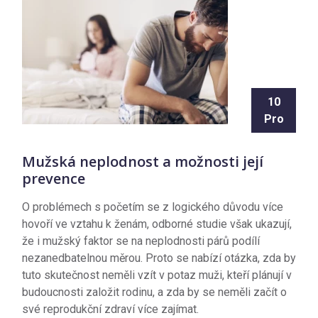
10
Pro
Mužská neplodnost a možnosti její
prevence
O problémech s početím se z logického důvodu více
hovoří ve vztahu k ženám, odborné studie však ukazují,
že i mužský faktor se na neplodnosti párů podílí
nezanedbatelnou měrou. Proto se nabízí otázka, zda by
tuto skutečnost neměli vzít v potaz muži, kteří plánují v
budoucnosti založit rodinu, a zda by se neměli začít o
své reprodukční zdraví více zajímat.