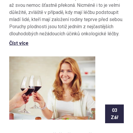
až svou nemoc šťastně překoná. Nicméně i to je velmi
důležité, zvláště v případě, kdy mají léčbu podstoupit
mladí lidé, kteří mají založení rodiny teprve před sebou.
Poruchy plodnosti jsou totiž jedním z nejčastějších
dlouhodobých nežádoucích účinků onkologické léčby.
Číst více
03
Zář