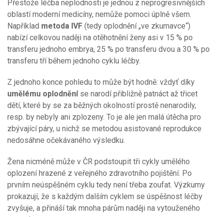
Přestože léčba neplodnosti je jednou z neprogresivnějších
oblastí moderní medicíny, nemůže pomoci úplně všem.
Například
metoda IVF
(tedy oplodnění „ve zkumavce“)
nabízí celkovou naději na otěhotnění ženy asi v 15 % po
transferu jednoho embrya, 25 % po transferu dvou a 30 % po
transferu tří během jednoho cyklu léčby.
Z jednoho konce pohledu to může být hodně: vždyť díky
umělému oplodnění
se narodí přibližně patnáct až třicet
dětí, které by se za běžných okolností prostě nenarodily,
resp. by nebyly ani zplozeny. To je ale jen malá útěcha pro
zbývající páry, u nichž se metodou asistované reprodukce
nedosáhne očekávaného výsledku.
Žena nicméně může v ČR podstoupit tři cykly umělého
oplození hrazené z veřejného zdravotního pojištění. Po
prvním neúspěšném cyklu tedy není třeba zoufat. Výzkumy
prokazují, že s každým dalším cyklem se úspěšnost léčby
zvyšuje, a přináší tak mnoha párům naději na vytouženého