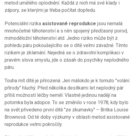
metod umělého oplodnění. Každá z nich má své klady i
zápory, se kterými je třeba počítat dopředu.
Potenciální rizika
asistované reprodukce
jsou nemalá:
mnohočetné těhotenství a s ním spojený předčasný porod,
mimoděložní těhotenství atd. Jedno riziko může být z
pohledu páru pokoušejícího se o dítě velmi závažné. Tímto
rizikem je zklamání. Nejedná se o zdravotní komplikaci v
pravém slova smyslu, jde o zásah do psychiky neplodného
páru.
Touha mít dítě je přirozená. Jen málokdo je k tomuto "volání
přírody" hluchý. Před několika desítkami let neplodný pár
příliš možností léčby neměl. Vlastně jedinou nadějí na
potomka byla adopce. To se změnilo v roce 1978, kdy bylo
na svět přivedeno první dítě "ze zkumavky" – Britka Louise
Brownová. Od té doby výzkumy v oblasti metod asistované
reprodukce velmi pokročily.