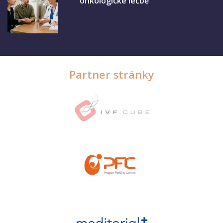
onkologické léčbě
Partner stránky