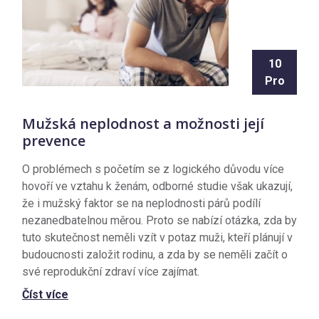
10
Pro
Mužská neplodnost a možnosti její
prevence
O problémech s početím se z logického důvodu více
hovoří ve vztahu k ženám, odborné studie však ukazují,
že i mužský faktor se na neplodnosti párů podílí
nezanedbatelnou měrou. Proto se nabízí otázka, zda by
tuto skutečnost neměli vzít v potaz muži, kteří plánují v
budoucnosti založit rodinu, a zda by se neměli začít o
své reprodukční zdraví více zajímat.
Číst více