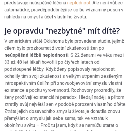
představuje neúspěšně léčená
neplodnost
. Ale není vůbec
automatické, pravděpodobnější je spíše významný posun v
náhledu na smysl a účel vlastního života.
Je opravdu "nezbytné" mít dítě?
V americkém státě Oklahoma byla provedena studie, jejímž
cílem bylo prozkoumat životní zkušenosti žen po
neúspěšné léčbě neplodnosti
. S 22 ženami ve věku mezi
33 až 48 let lékaři hovořili po čtyřech letech od
podstoupené léčby. Když ženy popisovaly neplodnost,
odhalily tím svoji zkušenost s velkým utrpením zesíleným
introspektivním úsilím při znovuobjevování smyslu vlastní
existence a pocitu vyrovnanosti. Rozhovory prozradily, že
ženy prožívají existenciální paradox. Hledají naději, a přitom
ztratily svůj největší sen v podobě porození vlastního dítěte.
Ztráta jejich dosavadního smyslu života je donutila znovu
přemýšlet o smyslu jak sebe sama, tak ve vztahu k
okolnímu světu – Proč tu jsem, když se nemůžu starat o