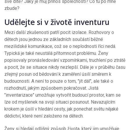
své dítě? Jaký je můj přínos společnosti? Co tu po mně
zbude?
Udělejte si v životě inventuru
Mezi další zkušenosti patří pocit izolace. Rozhovory o
dětech jsou jednou ze základních součástí běžné
mezilidské komunikace, což se o neplodnosti říci nedá.
Typická je také neustálá přítomnost problému. Ženy
popisovaly pronásledování vzpomínkami, truchlení po ztrátě
a pocit, že se situace nikdy nezlepší. Dále je v průběhu času
zřejmý posun od bědování k zaměření úsilí směrem k
budoucnosti. A není to pouze o tom, "jít dál", ale také o
rozhodnutí, jakým způsobem pokračovat. Jistá
"inventarizace" umožňuje vytvořit budoucí prostor, kam se
lze od myšlenek na svoji situaci posunout. Navazujícím
krokem je úsilí v hledání cesty, jak ponechat světu nějaké
dědictví, které není založeno na dětech.
Ženy si hledají odlišný způsob života, který jim umožňuje