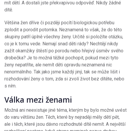
mít dětí. A dostali jste překvapivou odpověď. Nikdy žádné
dítě.
Většina žen dříve či později pocítí biologickou potřebu
zplodit a porodit potomka. Neznamená to však, že do této
skupiny patří úplně všechny ženy. Určitě si položíte otázku,
co je k tomu vede. Nemají snad děti rády? Nechtějí nikdy
zažít okamžiky štěstí po porodu nebo hřejivý úsměv svého
drobečka? Je to možná těžké pochopit, pokud mezi tyto
ženy nepatříte, ale nemít děti opravdu neznamená nic
nenormálního. Tak jako jsme každý jiný, tak se může lišit i
rozhodování ženy o tom, zda si zvolí život bez dítěte, nebo
s ním.
Válka mezi ženami
Možná ani neexistuje jiné téma, kterým by bylo možné uvést
do varu většinu žen. Těch, které by nejraději měly dětí pět,
ale i těch, které jsou dávno rozhodnuté dítě nemít. A největší