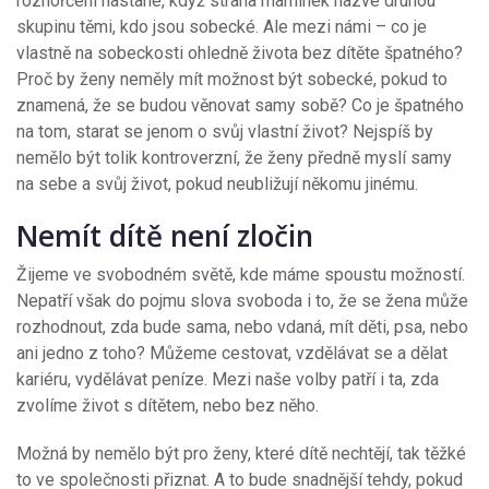
rozhořčení nastane, když strana maminek nazve druhou
skupinu těmi, kdo jsou sobecké. Ale mezi námi – co je
vlastně na sobeckosti ohledně života bez dítěte špatného?
Proč by ženy neměly mít možnost být sobecké, pokud to
znamená, že se budou věnovat samy sobě? Co je špatného
na tom, starat se jenom o svůj vlastní život? Nejspíš by
nemělo být tolik kontroverzní, že ženy předně myslí samy
na sebe a svůj život, pokud neubližují někomu jinému.
Nemít dítě není zločin
Žijeme ve svobodném světě, kde máme spoustu možností.
Nepatří však do pojmu slova svoboda i to, že se žena může
rozhodnout, zda bude sama, nebo vdaná, mít děti, psa, nebo
ani jedno z toho? Můžeme cestovat, vzdělávat se a dělat
kariéru, vydělávat peníze. Mezi naše volby patří i ta, zda
zvolíme život s dítětem, nebo bez něho.
Možná by nemělo být pro ženy, které dítě nechtějí, tak těžké
to ve společnosti přiznat. A to bude snadnější tehdy, pokud