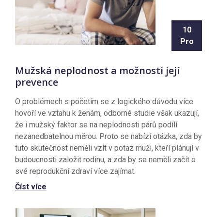
10
Pro
Mužská neplodnost a možnosti její
prevence
O problémech s početím se z logického důvodu více
hovoří ve vztahu k ženám, odborné studie však ukazují,
že i mužský faktor se na neplodnosti párů podílí
nezanedbatelnou měrou. Proto se nabízí otázka, zda by
tuto skutečnost neměli vzít v potaz muži, kteří plánují v
budoucnosti založit rodinu, a zda by se neměli začít o
své reprodukční zdraví více zajímat.
Číst více