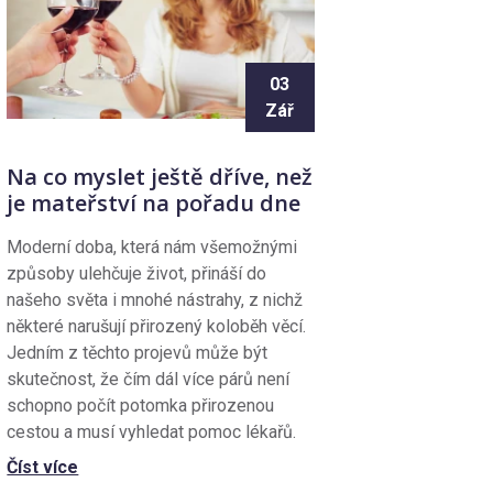
03
Zář
Na co myslet ještě dříve, než
je mateřství na pořadu dne
Moderní doba, která nám všemožnými
způsoby ulehčuje život, přináší do
našeho světa i mnohé nástrahy, z nichž
některé narušují přirozený koloběh věcí.
Jedním z těchto projevů může být
skutečnost, že čím dál více párů není
schopno počít potomka přirozenou
cestou a musí vyhledat pomoc lékařů.
Číst více