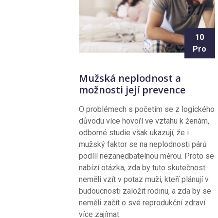
10
Pro
Mužská neplodnost a
možnosti její prevence
O problémech s početím se z logického
důvodu více hovoří ve vztahu k ženám,
odborné studie však ukazují, že i
mužský faktor se na neplodnosti párů
podílí nezanedbatelnou měrou. Proto se
nabízí otázka, zda by tuto skutečnost
neměli vzít v potaz muži, kteří plánují v
budoucnosti založit rodinu, a zda by se
neměli začít o své reprodukční zdraví
více zajímat.