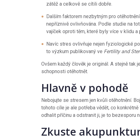
zátěž a celkově se cítili dobře.
Dalším faktorem nezbytným pro otěhotnění j
nepříznivě ovlivňována. Podle studie na t
vajíček oproti těm, které byly více v klidu 
Navíc stres ovlivňuje nejen fyziologické po
to výzkum publikovaný ve
Fertility and Ster
Ovšem každý člověk je originál. A stejně tak j
schopnosti otěhotnět.
Hlavně v pohodě
Nebojujte se stresem jen kvůli otěhotnění. Boj
tohoto cíle je ale potřeba vědět, co konkrét
odhalit příčinu a odstranit ji, je to bezesporu n
Zkuste akupunktu