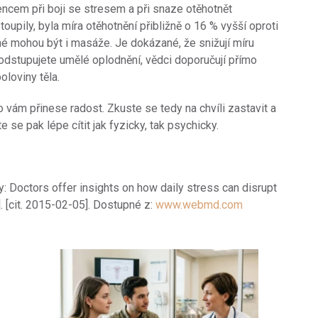
cem při boji se stresem a při snaze otěhotnět
oupily, byla míra otěhotnění přibližně o 16 % vyšší oproti
né mohou být i masáže. Je dokázané, že snižují míru
odstupujete umělé oplodnění, vědci doporučují přímo
loviny těla.
 vám přinese radost. Zkuste se tedy na chvíli zastavit a
 se pak lépe cítit jak fyzicky, tak psychicky.
y: Doctors offer insights on how daily stress can disrupt
e]. [cit. 2015-02-05]. Dostupné z:
www.webmd.com