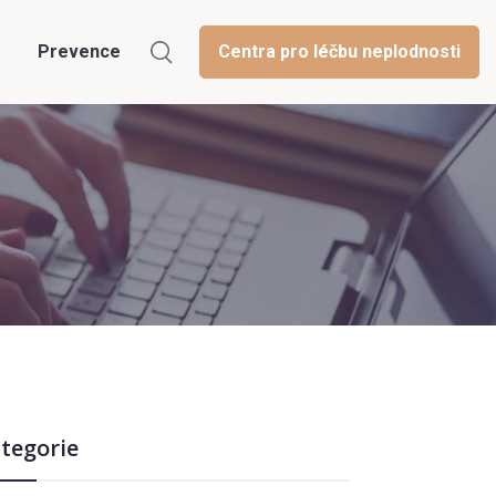
Prevence
Centra pro léčbu neplodnosti
tegorie