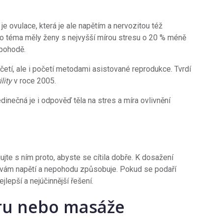
e ovulace, která je ale napětím a nervozitou též
oto téma měly ženy s nejvyšší mírou stresu o 20 % méně
a pohodě.
četí, ale i početí metodami asistované reprodukce. Tvrdí
ility
v roce 2005.
edinečná je i odpověď těla na stres a míra ovlivnění
ujte s ním proto, abyste se cítila dobře. K dosažení
ně vám napětí a nepohodu způsobuje. Pokud se podaří
ejlepší a nejúčinnější řešení.
ru nebo masáže