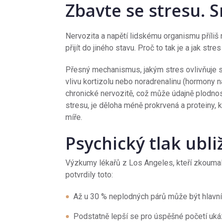
Zbavte se stresu. 
Nervozita a napětí lidskému organismu příliš
přijít do jiného stavu. Proč to tak je a jak str
Přesný mechanismus, jakým stres ovlivňuje sc
vlivu kortizolu nebo noradrenalinu (hormony na
chronické nervozitě, což může údajně plodnos
stresu, je děloha méně prokrvená a proteiny, 
míře.
Psychický tlak ubl
Výzkumy lékařů z Los Angeles, kteří zkoumali
potvrdily toto:
Až u 30 % neplodných párů může být hlavn
Podstatně lepší se pro úspěšné početí ukáz