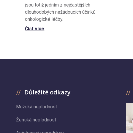
jsou totiž jedním z nejčastějších
dlouhodobých nežádoucích účinků
onkologické léčby.
Číst více
Důležité odkazy
Mužská neplodnost
Ženská neplodnost
Asistovaná reprodukce