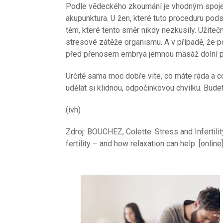
Podle vědeckého zkoumání je vhodným spojen
akupunktura. U žen, které tuto proceduru podst
těm, které tento směr nikdy nezkusily. Užiteč
stresové zátěže organismu. A v případě, že p
před přenosem embrya jemnou masáž dolní po
Určitě sama moc dobře víte, co máte ráda a co
udělat si klidnou, odpočinkovou chvilku. Budete
(ivh)
Zdroj: BOUCHEZ, Colette. Stress and Infertilit
fertility – and how relaxation can help. [onlin