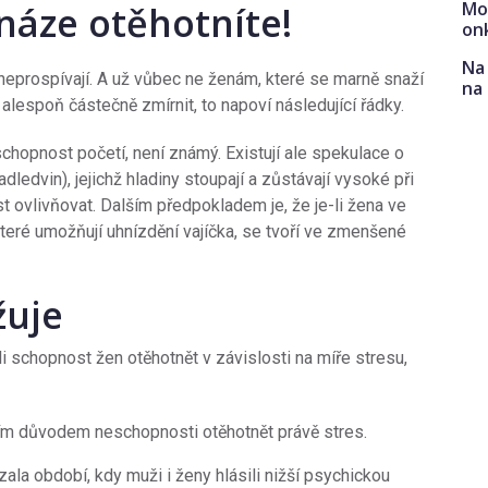
Mo
Snáze otěhotníte!
on
Na 
 neprospívají. A už vůbec ne ženám, které se marně snaží
na
es alespoň částečně zmírnit, to napoví následující řádky.
hopnost početí, není známý. Existují ale spekulace o
dledvin), jejichž hladiny stoupají a zůstávají vysoké při
t ovlivňovat. Dalším předpokladem je, že je-li žena ve
které umožňují uhnízdění vajíčka, se tvoří ve zmenšené
ižuje
 schopnost žen otěhotnět v závislosti na míře stresu,
ím důvodem neschopnosti otěhotnět právě stres.
ala období, kdy muži i ženy hlásili nižší psychickou