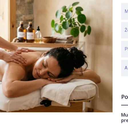
M
Ž
P
A
Po
Mu
pr