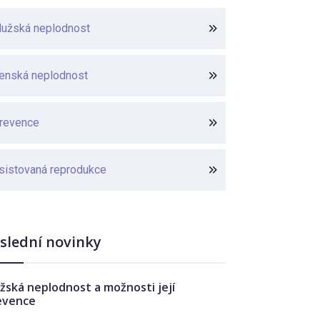
užská neplodnost
enská neplodnost
revence
sistovaná reprodukce
slední novinky
žská neplodnost a možnosti její
evence