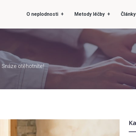
O neplodnosti
Metody léčby
Články
 Snáze otěhotníte!
Ka