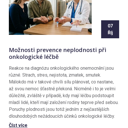
07
Říj
Možnosti prevence neplodnosti při
onkologické léčbě
Reakce na diagnózu onkologického onemocnění jsou
různé. Strach, stres, nejistota, zmatek, smutek.
Málokdo má v takové chvíli sílu plánovat, co nastane,
až svou nemoc šťastně překoná. Nicméně i to je velmi
důležité, zvláště v případě, kdy mají léčbu podstoupit
mladí lidé, kteří mají založení rodiny teprve před sebou.
Poruchy plodnosti jsou totiž jedním z nejčastějších
dlouhodobých nežádoucích účinků onkologické léčby.
Číst více