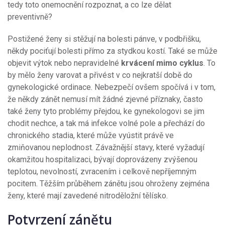
tedy toto onemocnění rozpoznat, a co lze dělat
preventivně?
Postižené ženy si stěžují na bolesti pánve, v podbřišku,
někdy pociťují bolesti přímo za stydkou kostí. Také se může
objevit výtok nebo nepravidelné
krvácení mimo cyklus
. To
by mělo ženy varovat a přivést v co nejkratší době do
gynekologické ordinace. Nebezpečí ovšem spočívá i v tom,
že někdy zánět nemusí mít žádné zjevné příznaky, často
také ženy tyto problémy přejdou, ke gynekologovi se jim
chodit nechce, a tak má infekce volné pole a přechází do
chronického stadia, které může vyústit právě ve
zmiňovanou neplodnost. Závažnější stavy, které vyžadují
okamžitou hospitalizaci, bývají doprovázeny zvýšenou
teplotou, nevolností, zvracením i celkově nepříjemným
pocitem. Těžším průběhem zánětu jsou ohroženy zejména
ženy, které mají zavedené nitroděložní tělísko.
Potvrzení zánětu