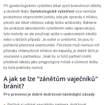
Při gynekologickém vyšetření lékař zjistí bolestivost dělohy
a okolních tkání.
Gynekologické vyšetření
sice nemůže
poskytnout stoprocentní jistotu, zda jde opravdu o infekci,
přesto ale lékař většinou zahájí léčbu antibiotiky. Bakterie
lze prokázat laboratorním vyšetřením nebo laparoskopií,
tyto metody se ale používají spíše u opakovaných zánětů
nebo u těžších případů. Je nutné si uvědomit, že jsou to
pohlavně přenosná onemocnění. Přestože muži nemusí mít
příznaky chlamydiové infekce ani kapavky, je dobré léčit je
současně s partnerkou. Jinak by si totiž partneři mohli
předávat nákazu jako pingpongový míček a účinnost léčby
by byla prakticky nulová.
A jak se lze "zánětům vaječníků"
bránit?
Pro prevenci je dobré dodržovat následující zásady:
Pečlivě si vybírat sexuálního partnera, dodržovat