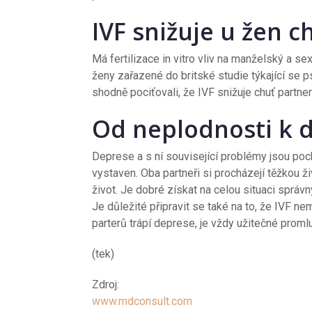
IVF snižuje u žen c
Má fertilizace in vitro vliv na manželský a se
ženy zařazené do britské studie týkající se
shodně pociťovali, že IVF snižuje chuť partner
Od neplodnosti k 
Deprese a s ní související problémy jsou poc
vystaven. Oba partneři si procházejí těžkou živ
život. Je dobré získat na celou situaci správ
Je důležité připravit se také na to, že IVF n
parterů trápí deprese, je vždy užitečné promlu
(tek)
Zdroj:
www.mdconsult.com