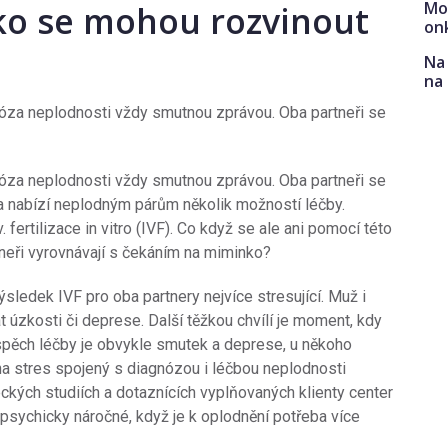
Mo
ko se mohou rozvinout
on
Na 
na
gnóza neplodnosti vždy smutnou zprávou. Oba partneři se
gnóza neplodnosti vždy smutnou zprávou. Oba partneři se
na nabízí neplodným párům několik možností léčby.
fertilizace in vitro (IVF). Co když se ale ani pomocí této
neři vyrovnávají s čekáním na miminko?
ýsledek IVF pro oba partnery nejvíce stresující. Muž i
úzkosti či deprese. Další těžkou chvílí je moment, kdy
spěch léčby je obvykle smutek a deprese, u někoho
na stres spojený s diagnózou i léčbou neplodnosti
deckých studiích a dotaznících vyplňovaných klienty center
 psychicky náročné, když je k oplodnění potřeba více