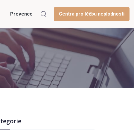
Prevence
Centra pro léčbu neplodnosti
tegorie