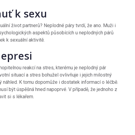
huť k sexu
xuální život partnerů? Neplodné páry tvrdí, že ano. Muži i
 psychologických aspektů působících u neplodných párů
ek k sexuální aktivitě.
depresi
hopitelnou reakcí na stres, kterému je neplodný pár
otní situací a stres bohužel ovlivňuje i jejich milostný
ný náhled. K tomu dopomůže i dostatek informací o léčbě.
emusí být úspěšná hned napoprvé. V případě, že jednoho z
vit si s lékařem.