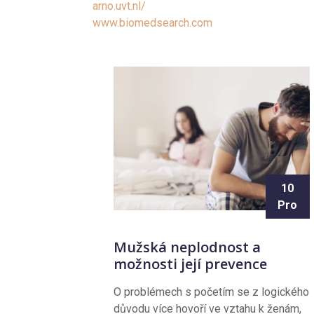
arno.uvt.nl/
www.biomedsearch.com
10
Pro
Mužská neplodnost a
možnosti její prevence
O problémech s početím se z logického
důvodu více hovoří ve vztahu k ženám,