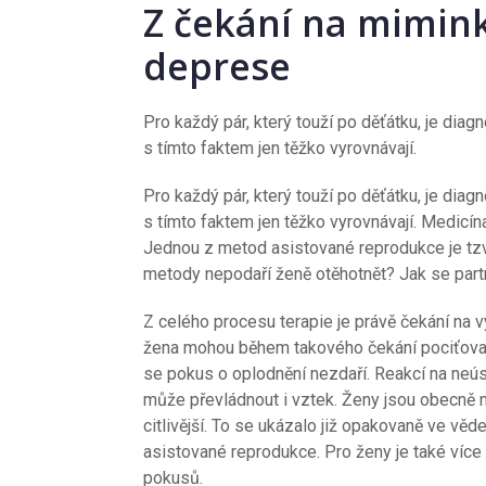
Z čekání na mimin
deprese
Pro každý pár, který touží po děťátku, je dia
s tímto faktem jen těžko vyrovnávají.
Pro každý pár, který touží po děťátku, je dia
s tímto faktem jen těžko vyrovnávají. Medicí
Jednou z metod asistované reprodukce je tzv. 
metody nepodaří ženě otěhotnět? Jak se part
Z celého procesu terapie je právě čekání na v
žena mohou během takového čekání pociťovat 
se pokus o oplodnění nezdaří. Reakcí na neú
může převládnout i vztek. Ženy jsou obecně 
citlivější. To se ukázalo již opakovaně ve vě
asistované reprodukce. Pro ženy je také více
pokusů.