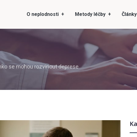
O neplodnosti
Metody léčby
Články
nko se mohou rozvinout deprese
Ka