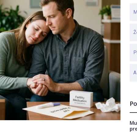
M
Ž
P
A
Po
Mu
pr