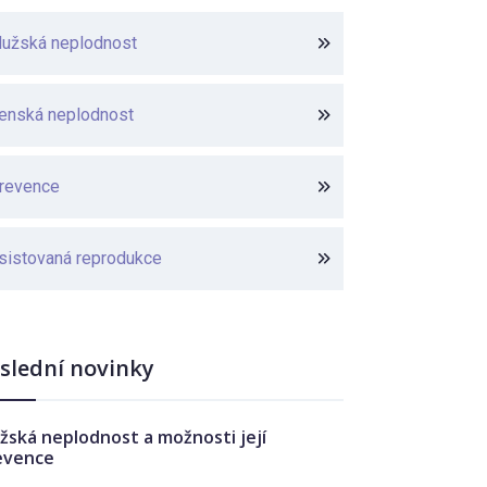
užská neplodnost
enská neplodnost
revence
sistovaná reprodukce
slední novinky
žská neplodnost a možnosti její
evence