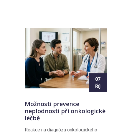
07
Říj
Možnosti prevence
neplodnosti při onkologické
léčbě
Reakce na diagnózu onkologického