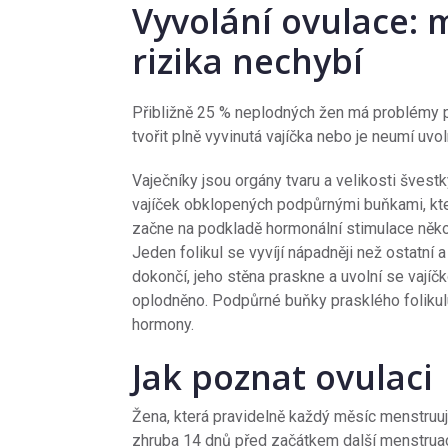
Vyvolání ovulace: 
rizika nechybí
Přibližně 25 % neplodných žen má problémy p
tvořit plně vyvinutá vajíčka nebo je neumí uvol
Vaječníky jsou orgány tvaru a velikosti šves
vajíček obklopených podpůrnými buňkami, kter
začne na podkladě hormonální stimulace několi
Jeden folikul se vyvíjí nápadněji než ostatní 
dokončí, jeho stěna praskne a uvolní se vají
oplodněno. Podpůrné buňky prasklého folikulu
hormony.
Jak poznat ovulaci
Žena, která pravidelně každý měsíc menstruu
zhruba 14 dnů před začátkem další menstruac