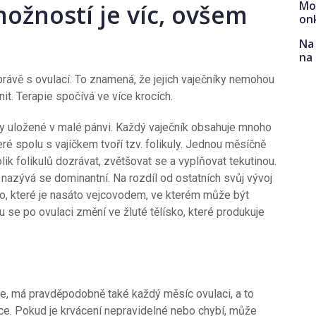
Mo
možností je víc, ovšem
on
Na 
na
rávě s ovulací. To znamená, že jejich vaječníky nemohou
nit. Terapie spočívá ve více krocích.
tky uložené v malé pánvi. Každý vaječník obsahuje mnoho
é spolu s vajíčkem tvoří tzv. folikuly. Jednou měsíčně
k folikulů dozrávat, zvětšovat se a vyplňovat tekutinou.
a nazývá se dominantní. Na rozdíl od ostatních svůj vývoj
čko, které je nasáto vejcovodem, ve kterém může být
 se po ovulaci změní ve žluté tělísko, které produkuje
je, má pravděpodobně také každý měsíc ovulaci, a to
e. Pokud je krvácení nepravidelné nebo chybí, může