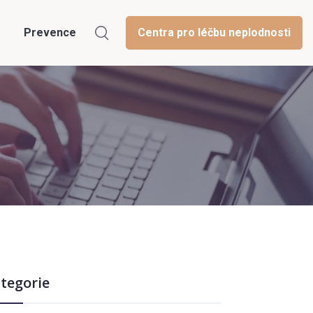
Prevence
Centra pro léčbu neplodnosti
tegorie