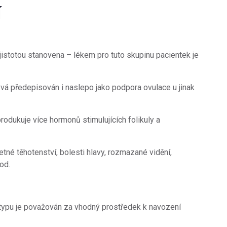
í
jistotou stanovena – lékem pro tuto skupinu pacientek je
bývá předepisován i naslepo jako podpora ovulace u jinak
odukuje více hormonů stimulujících folikuly a
tné těhotenství, bolesti hlavy, rozmazané vidění,
od.
 typu je považován za vhodný prostředek k navození