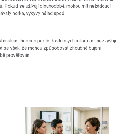
tů. Pokud se užívají dlouhodobě, mohou mít nežádoucí
valy horka, výkyvy nálad apod.
y stimulující hormon podle dostupných informací nezvyšují
á se však, že mohou způsobovat zhoubné bujení
obě prověřován.