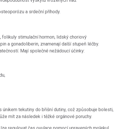
avděpodobnost výskytu vrozených vad.
steoporózu a srdeční příhody.
, folikuly stimulační hormon, lidský choriový
in a gonadoliberin, znamenají další stupeň léčby.
atečností. Mají společné nežádoucí účinky:
du,
 únikem tekutiny do břišní dutiny, což způsobuje bolesti,
může mít za následek i těžké orgánové poruchy.
á, lze regulovat čas ovulace pomocí upravených molekul