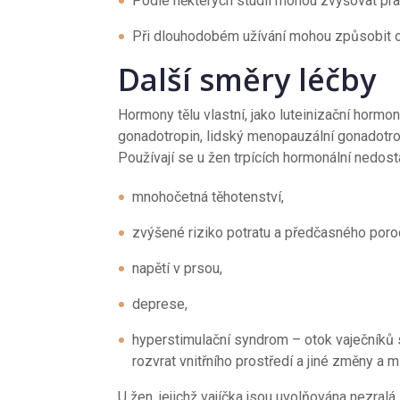
Podle některých studií mohou zvyšovat pr
Při dlouhodobém užívání mohou způsobit o
Další směry léčby
Hormony tělu vlastní, jako luteinizační hormon
gonadotropin, lidský menopauzální gonadotrop
Používají se u žen trpících hormonální nedost
mnohočetná těhotenství,
zvýšené riziko potratu a předčasného poro
napětí v prsou,
deprese,
hyperstimulační syndrom – otok vaječníků s
rozvrat vnitřního prostředí a jiné změny a 
U žen, jejichž vajíčka jsou uvolňována nezral