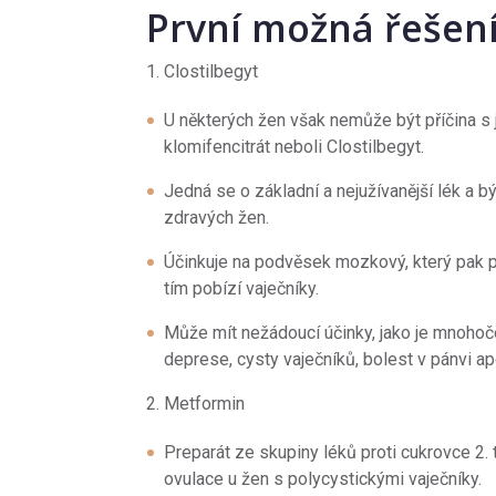
První možná řešen
1. Clostilbegyt
U některých žen však nemůže být příčina s 
klomifencitrát neboli Clostilbegyt.
Jedná se o základní a nejužívanější lék a 
zdravých žen.
Účinkuje na podvěsek mozkový, který pak pr
tím pobízí vaječníky.
Může mít nežádoucí účinky, jako je mnohoče
deprese, cysty vaječníků, bolest v pánvi ap
2. Metformin
Preparát ze skupiny léků proti cukrovce 2.
ovulace u žen s polycystickými vaječníky.