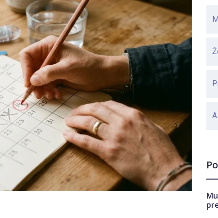
M
Ž
P
A
Po
Mu
pr