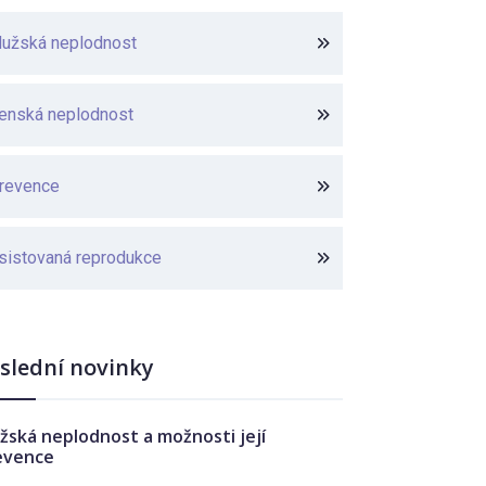
užská neplodnost
enská neplodnost
revence
sistovaná reprodukce
slední novinky
žská neplodnost a možnosti její
evence