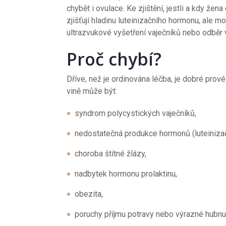
chybět i ovulace. Ke zjištění, jestli a kdy žena
zjišťují hladinu luteinizačního hormonu, ale m
ultrazvukové vyšetření vaječníků nebo odběr v
Proč chybí?
Dříve, než je ordinována léčba, je dobré provés
vině může být:
syndrom polycystických vaječníků,
nedostatečná produkce hormonů (luteiniza
choroba štítné žlázy,
nadbytek hormonu prolaktinu,
obezita,
poruchy příjmu potravy nebo výrazné hubnut