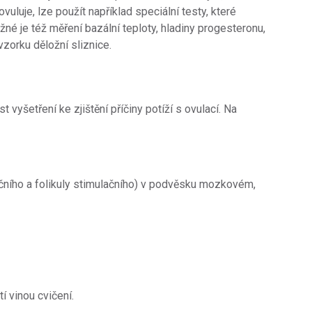
 ovuluje, lze použít například speciální testy, které
ožné je též měření bazální teploty, hladiny progesteronu,
zorku děložní sliznice.
t vyšetření ke zjištění příčiny potíží s ovulací. Na
čního a folikuly stimulačního) v podvěsku mozkovém,
í vinou cvičení.