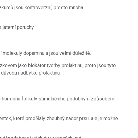
zkumů jsou kontroverzní, přesto mnoha
 jaterní poruchy.
ní molekuly dopaminu a jsou velmi důležité.
vém jako blokátor tvorby prolaktinu, proto jsou tyto
z důvodu nadbytku prolaktinu.
 a hormonu folikuly stimulačního podobným způsobem
entek, které prodělaly zhoubný nádor prsu, ale je možné