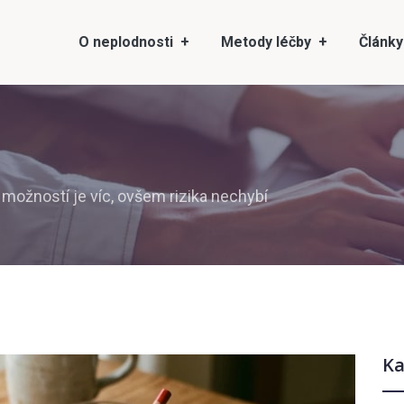
O neplodnosti
Metody léčby
Články
 možností je víc, ovšem rizika nechybí
Ka