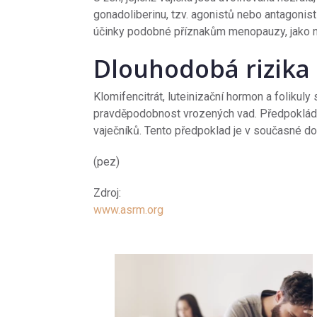
gonadoliberinu, tzv. agonistů nebo antagonis
účinky podobné příznakům menopauzy, jako ná
Dlouhodobá rizika
Klomifencitrát, luteinizační hormon a folikul
pravděpodobnost vrozených vad. Předpoklád
vaječníků. Tento předpoklad je v současné d
(pez)
Zdroj:
www.asrm.org