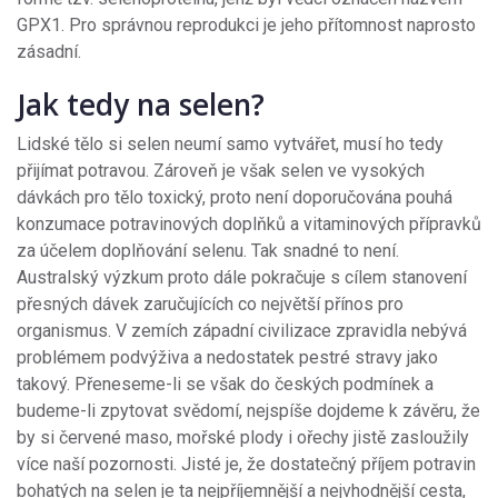
GPX1. Pro správnou reprodukci je jeho přítomnost naprosto
zásadní.
Jak tedy na selen?
Lidské tělo si selen neumí samo vytvářet, musí ho tedy
přijímat potravou. Zároveň je však selen ve vysokých
dávkách pro tělo toxický, proto není doporučována pouhá
konzumace potravinových doplňků a vitaminových přípravků
za účelem doplňování selenu. Tak snadné to není.
Australský výzkum proto dále pokračuje s cílem stanovení
přesných dávek zaručujících co největší přínos pro
organismus. V zemích západní civilizace zpravidla nebývá
problémem podvýživa a nedostatek pestré stravy jako
takový. Přeneseme-li se však do českých podmínek a
budeme-li zpytovat svědomí, nejspíše dojdeme k závěru, že
by si červené maso, mořské plody i ořechy jistě zasloužily
více naší pozornosti. Jisté je, že dostatečný příjem potravin
bohatých na selen je ta nejpříjemnější a nejvhodnější cesta,