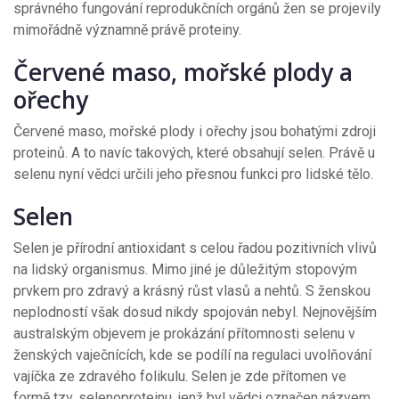
správného fungování reprodukčních orgánů žen se projevily
mimořádně významně právě proteiny.
Červené maso, mořské plody a
ořechy
Červené maso, mořské plody i ořechy jsou bohatými zdroji
proteinů. A to navíc takových, které obsahují selen. Právě u
selenu nyní vědci určili jeho přesnou funkci pro lidské tělo.
Selen
Selen je přírodní antioxidant s celou řadou pozitivních vlivů
na lidský organismus. Mimo jiné je důležitým stopovým
prvkem pro zdravý a krásný růst vlasů a nehtů. S ženskou
neplodností však dosud nikdy spojován nebyl. Nejnovějším
australským objevem je prokázání přítomnosti selenu v
ženských vaječnících, kde se podílí na regulaci uvolňování
vajíčka ze zdravého folikulu. Selen je zde přítomen ve
formě tzv. selenoproteinu, jenž byl vědci označen názvem