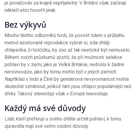
je považován za krajně nepřijatelný. V Británii však začínají
někteří etici hovořit jinak.
Bez výkyvů
Mnoho těchto odborníků tvrdí, že povolit lidem v průběhu
metod asistované reprodukce vybrat si, zda chtějí
chlapečka, či holčičku, by zas až tak neetické být nemuselo.
Během svých průzkumů zjistili, že při možnosti selekce
pohlaví by v zemi, jako je Velká Británie, nedošlo k žádné
nerovnováze, jako by tomu mohlo být v jiných zemích.
Například v Indii a Číně by genderová nevyrovnanost mohla
skutečně vzniknout, jelikož tam jsou chlapci populárnější než
dívky. Takový stereotyp však v Evropě neexistuje.
Každý má své důvody
Lidé, kteří preferují u svého dítěte určitě pohlaví, k tomu
zpravidla mají své velmi osobní důvody.