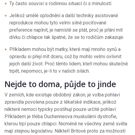
Ty často souvisí s rodinnou situací či s minulostí.
Jelikož umělé oplodnění a další techniky asistované
reprodukce mohou tyto velmi silně pociťované
preference naplnit, je namístě se ptát, proč je přání mít
dívku či chlapce tak špatné, že se to rodičům zakazuje.
Příkladem mohou být matky, které mají mnoho synů a
opravdu si přejí mít dceru, což by mohlo velmi ovlivnit
jejich další život. Proč těmto lidem, kteří mohou skutečně
trpět, nepomoci, je-li to v našich silách.
Nejde to doma, půjde to jinde
V zemích, kde existuje obdobný zákon, je volba pohlaví
zpravidla povolena pouze z lékařské indikace, jelikož
některé nemoci typicky postihují pouze určité pohlaví.
Příkladem je třeba Duchenneova muskulární dystrofie,
kterou trpí pouze chlapci. Nicméně ne všechny země světa
mají stejnou legislativu. Někteří Britové proto za možností