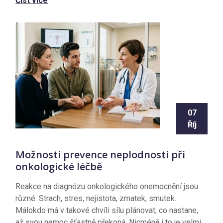
Číst více
07
Říj
Možnosti prevence neplodnosti při
onkologické léčbě
Reakce na diagnózu onkologického onemocnění jsou
různé. Strach, stres, nejistota, zmatek, smutek.
Málokdo má v takové chvíli sílu plánovat, co nastane,
až svou nemoc šťastně překoná. Nicméně i to je velmi