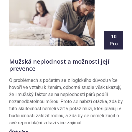
10
Pro
Mužská neplodnost a možnosti její
prevence
O problémech s početím se z logického důvodu více
hovoří ve vztahu k ženám, odborné studie však ukazují,
že i mužský faktor se na neplodnosti párů podílí
nezanedbatelnou měrou. Proto se nabízí otázka, zda by
tuto skutečnost neměli vzít v potaz muži, kteří plánují v
budoucnosti založit rodinu, a zda by se neměli začít o
své reprodukční zdraví více zajímat.