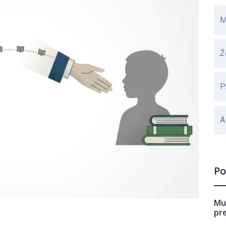
M
Ž
P
A
Po
Mu
pr