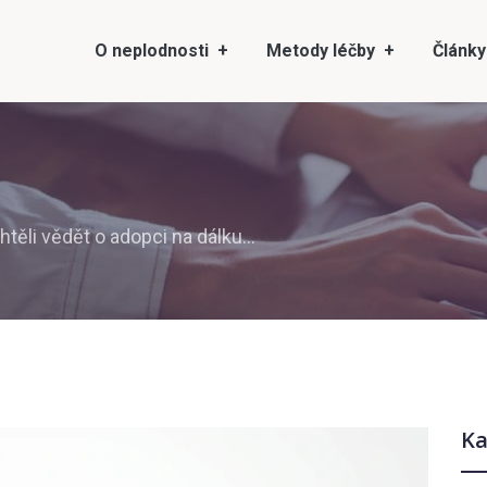
O neplodnosti
Metody léčby
Články
chtěli vědět o adopci na dálku…
Ka