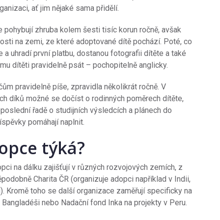
nizaci, ať jim nějaké sama přidělí.
 pohybují zhruba kolem šesti tisíc korun ročně, avšak
losti na zemi, ze které adoptované dítě pochází. Poté, co
e a uhradí první platbu, dostanou fotografii dítěte a také
 dítěti pravidelně psát – pochopitelně anglicky.
m pravidelně píše, zpravidla několikrát ročně. V
ých díků možné se dočíst o rodinných poměrech dítěte,
poslední řadě o studijních výsledcích a plánech do
íspěvky pomáhají naplnit.
opce týká?
opci na dálku zajišťují v různých rozvojových zemích, z
podobně Charita ČR (organizuje adopci například v Indii,
). Kromě toho se další organizace zaměřují specificky na
 Bangladéši nebo Nadační fond Inka na projekty v Peru.