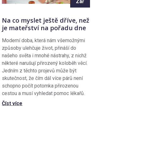
Zář
Na co myslet ještě dříve, než
je mateřství na pořadu dne
Moderní doba, která nám všemožnými
způsoby ulehčuje život, přináší do
našeho světa i mnohé nástrahy, z nichž
některé narušují přirozený koloběh věcí.
Jedním z těchto projevů může být
skutečnost, že čím dál více párů není
schopno počít potomka přirozenou
cestou a musí vyhledat pomoc lékařů.
Číst více