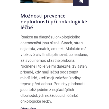
Říj
Možnosti prevence
neplodnosti při onkologické
léčbě
Reakce na diagnózu onkologického
onemocnění jsou různé. Strach, stres,
nejistota, zmatek, smutek. Málokdo má
v takové chvíli sílu plánovat, co nastane,
až svou nemoc šťastně překoná.
Nicméně i to je velmi důležité, zvláště v
případě, kdy mají léčbu podstoupit
mladí lidé, kteří mají založení rodiny
teprve před sebou. Poruchy plodnosti
jsou totiž jedním z nejčastějších
dlouhodobých nežádoucích účinků
onkologické léčby.