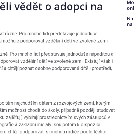
Mo
těli vědět o adopci na
on
Na 
na
at různě. Pro mnoho lidí představuje jednoduše
m umožňuje podporovat vzdělání dětí ve zvolené zemi.
ůzně. Pro mnoho lidí představuje jednoduše nápaditou a
dporovat vzdělání dětí ve zvolené zemi. Existují však i
čí a chtějí poznat osobně podporované dítě i prostředí,
moc těm nejchudším dětem z rozvojových zemí, kterým
evším možnost chodit do školy, případně později studovat
u zajišťují, vybírají prostřednictvím svých zástupců v
ografie a základní iniciály jsou potom k dispozici
eré chtějí podporovat, si mohou rodiče podle těchto