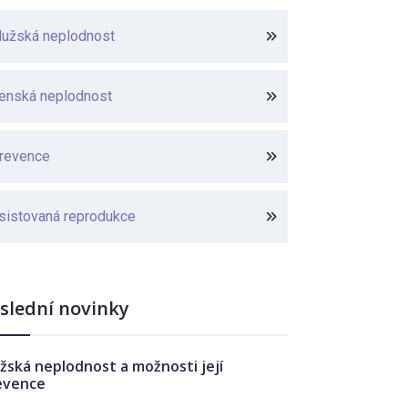
užská neplodnost
enská neplodnost
revence
sistovaná reprodukce
slední novinky
žská neplodnost a možnosti její
evence