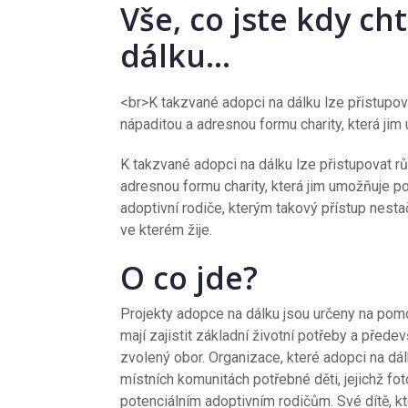
Vše, co jste kdy ch
dálku…
<br>K takzvané adopci na dálku lze přistupov
nápaditou a adresnou formu charity, která ji
K takzvané adopci na dálku lze přistupovat r
adresnou formu charity, která jim umožňuje po
adoptivní rodiče, kterým takový přístup nesta
ve kterém žije.
O co jde?
Projekty adopce na dálku jsou určeny na po
mají zajistit základní životní potřeby a před
zvolený obor. Organizace, které adopci na dálk
místních komunitách potřebné děti, jejichž fot
potenciálním adoptivním rodičům. Své dítě, kt