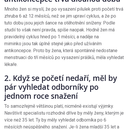
Mnoho žen si myslí, že po vysazení pilulek proti početí trvá
zhruba 6 až 12 měsíců, než se jim upraví cyklus, a že po
tuto dobu jsou jejich šance na otěhotnění sníženy. Podle
studií to však není pravda, spíše naopak. Hodně žen má
pravidelný cyklus hned po 1 měsíci, a naděje na
miminko jsou tak úplně stejné jako před užíváním
antikoncepce. Proto by žena, která spontánně nedostane
menstruaci do tří měsíců po vysazení prášků, měla vyhledat
lékaře.
2. Když se početí nedaří, měl by
pár vyhledat odborníky po
jednom roce snažení
To samozřejmě většinou platí, nicméně existují výjimky.
Navštívit specialistu rozhodně dříve by měly ženy, kterým je
více než 35 let. Ty by měly vyhledat odborníka po 6
měsících neúspěšného snažení. Je-li žena mladší 35 let a