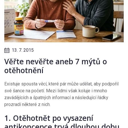
13. 7. 2015
Věřte nevěřte aneb 7 mýtů o
otěhotnění
Existuje spousta věcí, které pár může udělat, aby podpořil
své šance na početí. Mezi lidmi však koluje i mnoho
zavádějících a špatných informací a následující řádky
prozradí některé z nich.
1. Otěhotnět po vysazení
antikoncepce trvá dlouhou dobu