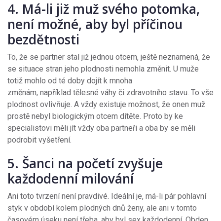
4. Má-li již muž svého potomka,
není možné, aby byl příčinou
bezdětnosti
To, že se partner stal již jednou otcem, ještě neznamená, že
se situace stran jeho plodnosti nemohla změnit. U muže
totiž mohlo od té doby dojít k mnoha
změnám, například tělesné váhy či zdravotního stavu. To vše
plodnost ovlivňuje. A vždy existuje možnost, že onen muž
prostě nebyl biologickým otcem dítěte. Proto by ke
specialistovi měli jít vždy oba partneři a oba by se měli
podrobit vyšetření.
5. Šanci na početí zvyšuje
každodenní milování
Ani toto tvrzení není pravdivé. Ideální je, má-li pár pohlavní
styk v období kolem plodných dnů ženy, ale ani v tomto
časovém úseku není třeba, aby byl sex každodenní. Obden