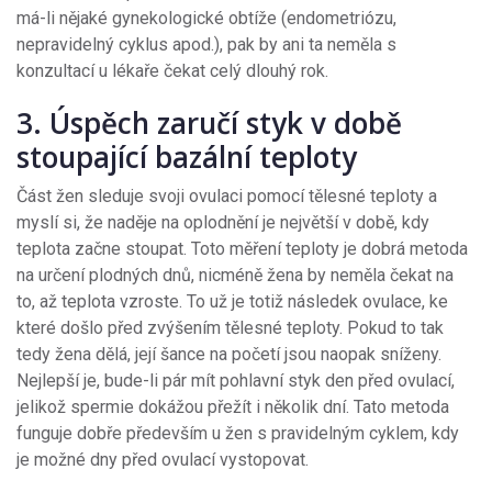
má-li nějaké gynekologické obtíže (endometriózu,
nepravidelný cyklus apod.), pak by ani ta neměla s
konzultací u lékaře čekat celý dlouhý rok.
3. Úspěch zaručí styk v době
stoupající bazální teploty
Část žen sleduje svoji ovulaci pomocí tělesné teploty a
myslí si, že naděje na oplodnění je největší v době, kdy
teplota začne stoupat. Toto měření teploty je dobrá metoda
na určení plodných dnů, nicméně žena by neměla čekat na
to, až teplota vzroste. To už je totiž následek ovulace, ke
které došlo před zvýšením tělesné teploty. Pokud to tak
tedy žena dělá, její šance na početí jsou naopak sníženy.
Nejlepší je, bude-li pár mít pohlavní styk den před ovulací,
jelikož spermie dokážou přežít i několik dní. Tato metoda
funguje dobře především u žen s pravidelným cyklem, kdy
je možné dny před ovulací vystopovat.