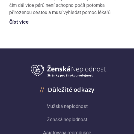
čím dál více párů není schopno počít potomka
přirozenou cestou a musí vyhledat pomoc lékařů.
Číst více
Důležité odkazy
Mužská neplodnost
Ženská neplodnost
Asistovaná reprodukce