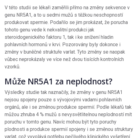
V této studii se lékaři zaměřili přímo na změny sekvence v
genu NR5A1, a to u sedmi mužů s těžkou neschopností
produkovat spermie. Podařilo se jim prokázat, že porucha
tohoto genu vede k nekvalitní produkci jak
steroidogenického faktoru 1, tak i ke snížení hladin
pohlavních hormonů v krvi. Pozorovány byly dokonce i
změny v buněčné struktuře varlat. Tyto změny se naopak
vůbec neprokázaly ve více než dvou tisících kontrolních
vzorků.
Může NR5A1 za neplodnost?
Výsledky studie tak naznačily, že změny v genu NR5A1
nejsou spojeny pouze s vývojovými vadami pohlavních
orgánů, ale i se změnou produkce spermií. Podle lékařů tak
můžou zhruba 4 % mužů s nevysvětlitelnou neplodností mít
poruchu v tomto genu. Navíc mohou být tyto poruchy
plodnosti a produkce spermií spojeny i se změnou struktury
varlat, což vyvolává potřebu pečlivého klinického vyšetření