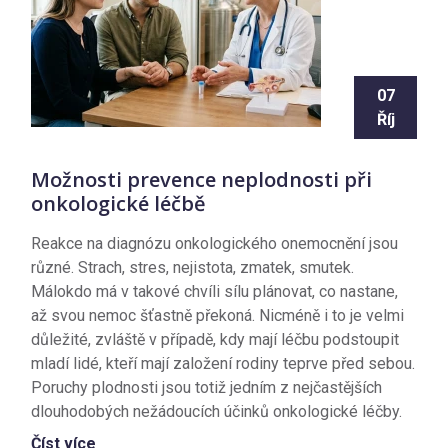
07
Říj
Možnosti prevence neplodnosti při
onkologické léčbě
Reakce na diagnózu onkologického onemocnění jsou
různé. Strach, stres, nejistota, zmatek, smutek.
Málokdo má v takové chvíli sílu plánovat, co nastane,
až svou nemoc šťastně překoná. Nicméně i to je velmi
důležité, zvláště v případě, kdy mají léčbu podstoupit
mladí lidé, kteří mají založení rodiny teprve před sebou.
Poruchy plodnosti jsou totiž jedním z nejčastějších
dlouhodobých nežádoucích účinků onkologické léčby.
Číst více