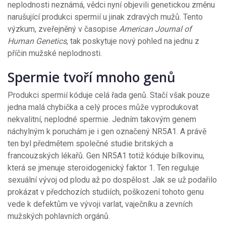
neplodnosti neznámá, vědci nyní objevili genetickou změnu
narušující produkci spermií u jinak zdravých mužů. Tento
výzkum, zveřejněný v časopise
American Journal of
Human Genetics
, tak poskytuje nový pohled na jednu z
příčin mužské neplodnosti.
Spermie tvoří mnoho genů
Produkci spermií kóduje celá řada genů. Stačí však pouze
jedna malá chybička a celý proces může vyprodukovat
nekvalitní, neplodné spermie. Jedním takovým genem
náchylným k poruchám je i gen označený NR5A1. A právě
ten byl předmětem společné studie britských a
francouzských lékařů. Gen NR5A1 totiž kóduje bílkovinu,
která se jmenuje steroidogenický faktor 1. Ten reguluje
sexuální vývoj od plodu až po dospělost. Jak se už podařilo
prokázat v předchozích studiích, poškození tohoto genu
vede k defektům ve vývoji varlat, vaječníku a zevních
mužských pohlavních orgánů.