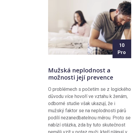
10
Pro
Mužská neplodnost a
možnosti její prevence
O problémech s početím se z logického
důvodu více hovoří ve vztahu k ženám,
odborné studie však ukazují, že i
mužský faktor se na neplodnosti párů
podílí nezanedbatelnou měrou. Proto se
nabízí otázka, zda by tuto skutečnost
neměli vzít v potaz muži, kteří plánují v