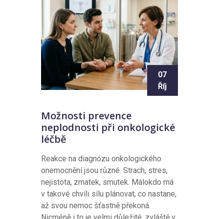
07
Říj
Možnosti prevence
neplodnosti při onkologické
léčbě
Reakce na diagnózu onkologického
onemocnění jsou různé. Strach, stres,
nejistota, zmatek, smutek. Málokdo má
v takové chvíli sílu plánovat, co nastane,
až svou nemoc šťastně překoná.
Nicméně i to je velmi důležité, zvláště v