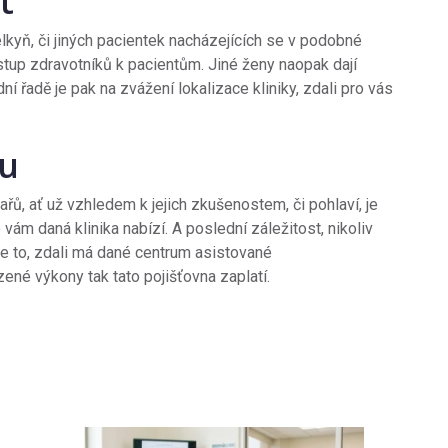
ět
elkyň, či jiných pacientek nacházejících se v podobné
ístup zdravotníků k pacientům. Jiné ženy naopak dají
 řadě je pak na zvážení lokalizace kliniky, zdali pro vás
nu
ařů, ať už vzhledem k jejich zkušenostem, či pohlaví, je
ám daná klinika nabízí. A poslední záležitost, nikoliv
, je to, zdali má dané centrum asistované
ené výkony tak tato pojišťovna zaplatí.