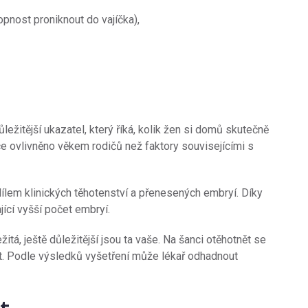
opnost proniknout do vajíčka),
ůležitější ukazatel, který říká, kolik žen si domů skutečně
ce ovlivněno věkem rodičů než faktory souvisejícími s
ílem klinických těhotenství a přenesených embryí. Díky
jící vyšší počet embryí.
žitá, ještě důležitější jsou ta vaše. Na šanci otěhotnět se
t. Podle výsledků vyšetření může lékař odhadnout