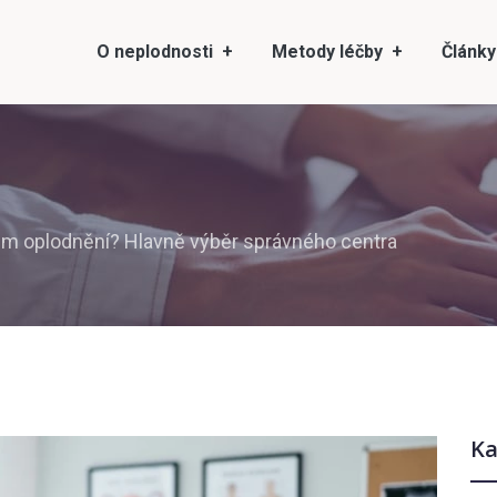
O neplodnosti
Metody léčby
Články
m oplodnění? Hlavně výběr správného centra
Ka