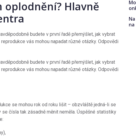
Mo
 oplodnění? Hlavně
on
entra
Na 
na
avděpodobně budete v první řadě přemýšlet, jak vybrat
vané reprodukce vás mohou napadat různé otázky. Odpovědi
avděpodobně budete v první řadě přemýšlet, jak vybrat
vané reprodukce vás mohou napadat různé otázky. Odpovědi
dukce se mohou rok od roku lišit – obzvláště jedná-li se
by se čísla tak zásadně měnit neměla. Úspěšné statistiky
e:
y),