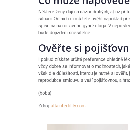
Co může napověd
Některé ženy dají na názor druhých, ať už přít
situaci. Od nich si můžete ověřit například př
spíše na názor svého gynekologa. V neposlední
bude dojíždění snesitelné.
Ověřte si pojišťov
I pokud získáte určité preference ohledně lék
vždy dobré se informovat o možnostech, jaké v
však dle důležitosti, kterou je nutné si ověřit
reprodukce smlouvu s vaší pojišťovnou, a hraz
(boba)
Zdroj:
attainfertility.com