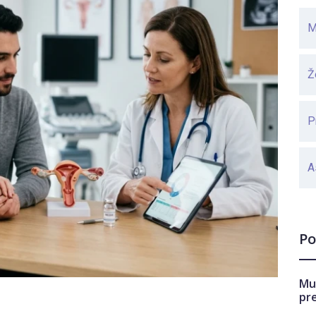
M
Ž
P
A
Po
Mu
pr