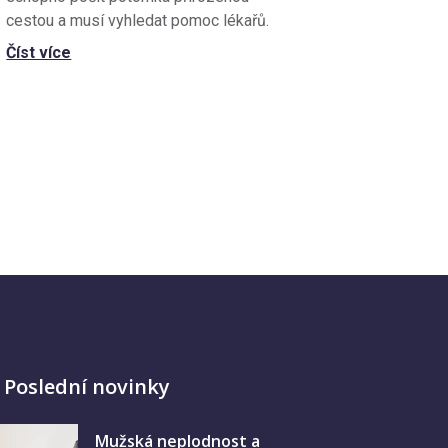
cestou a musí vyhledat pomoc lékařů.
Číst více
Poslední novinky
Mužská neplodnost a