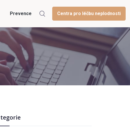
Prevence
Centra pro léčbu neplodnosti
tegorie