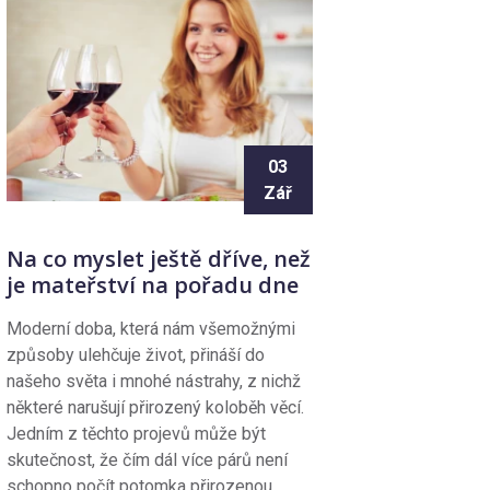
03
Zář
Na co myslet ještě dříve, než
je mateřství na pořadu dne
Moderní doba, která nám všemožnými
způsoby ulehčuje život, přináší do
našeho světa i mnohé nástrahy, z nichž
některé narušují přirozený koloběh věcí.
Jedním z těchto projevů může být
skutečnost, že čím dál více párů není
schopno počít potomka přirozenou