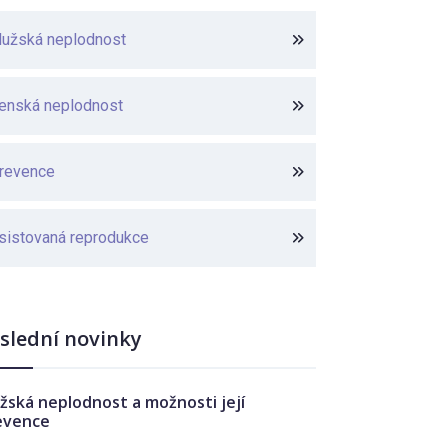
užská neplodnost
enská neplodnost
revence
sistovaná reprodukce
slední novinky
žská neplodnost a možnosti její
evence